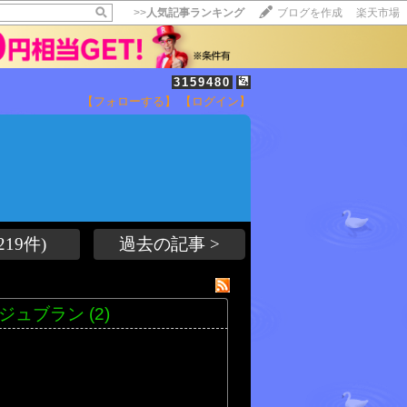
>>
人気記事ランキング
ブログを作成
楽天市場
3159480
【フォローする】
【ログイン】
【毎日開催】
15記事にいいね！で1ポイント
10秒滞在
いいね!
--
/
--
19件)
過去の記事 >
ージュブラン
(2)