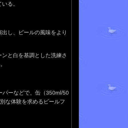
ている。
演出し、ビールの風味をより
ーンと白を基調とした洗練さ
も。
パーなどで、缶（350ml/50
特別な体験を求めるビールフ