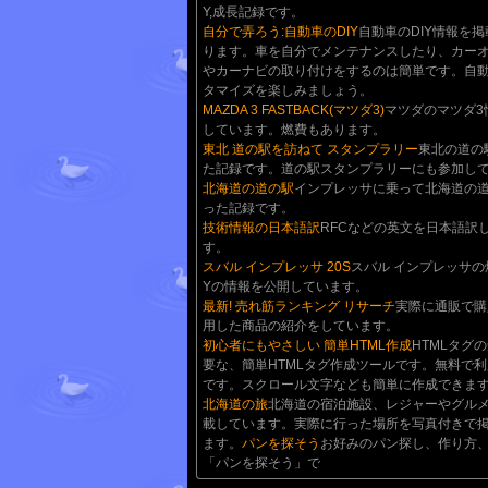
Y,成長記録です。
自分で弄ろう:自動車のDIY
自動車のDIY情報を
ります。車を自分でメンテナンスしたり、カー
やカーナビの取り付けをするのは簡単です。自
タマイズを楽しみましょう。
MAZDA 3 FASTBACK(マツダ3)
マツダのマツダ3
しています。燃費もあります。
東北 道の駅を訪ねて スタンプラリー
東北の道の
た記録です。道の駅スタンプラリーにも参加し
北海道の道の駅
インプレッサに乗って北海道の
った記録です。
技術情報の日本語訳
RFCなどの英文を日本語訳
す。
スバル インプレッサ 20S
スバル インプレッサの
Yの情報を公開しています。
最新! 売れ筋ランキング リサーチ
実際に通販で購
用した商品の紹介をしています。
初心者にもやさしい 簡単HTML作成
HTMLタグ
要な、簡単HTMLタグ作成ツールです。無料で
です。スクロール文字なども簡単に作成できま
北海道の旅
北海道の宿泊施設、レジャーやグル
載しています。実際に行った場所を写真付きで
ます。
パンを探そう
お好みのパン探し、作り方
「パンを探そう」で