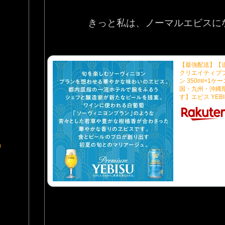
きっと私は、ノーマルエビスにな
【最強配送】【
クリエイティブ
ン 350ml×1
国・九州・沖縄
す】エビス YEBI
)