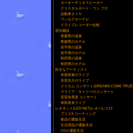
カーオーディオスピーカー
クリスタルガード・ワン プロ
自動車タイヤ
ワンセグカーナビ
ドライブレコーダー比較
宿泊施設
青森県の温泉
青森県のホテル
岩手県の温泉
岩手県のホテル
秋田県の温泉
秋田県のホテル
好きなアーティスト
布袋寅泰のライブ
氷室京介のライブ
ドリカム コンサート(DREAMS COME TRUE
マライア・キャリーのコンサート
安室奈美恵 コンサート
倖田來未ライブ
レオネット(LEO-NET)レオパレス21
ブリスX コーティング
食品の通販生活
生活用品の通販生活
CDの通販生活