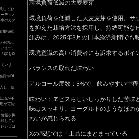
環境負荷低減の大麦麦芽
掲載してお
オーディオ
環境負荷を低減した大麦麦芽を使用。サ
動車のカス
を抑えた栽培方法を採用し、持続可能な
情報掲載
組みは、2025年3月の日本経済新聞でも
駅を訪ね
ています。
環境意識の高い消費者にも訴求するポイ
道の駅を巡
していま
バランスの取れた味わい
燃費やDI
アルコール度数：5%で、飲みやすい中程
入し、使
味わい：ヱビスらしいしっかりした苦味
の知識が不
利用が可能
味はスッキリ。ヨーグルトのようなほの
す。
メ情報を掲
わいが感じられる。
掲載してい
、レシピは
Xの感想では「上品にまとまっている」