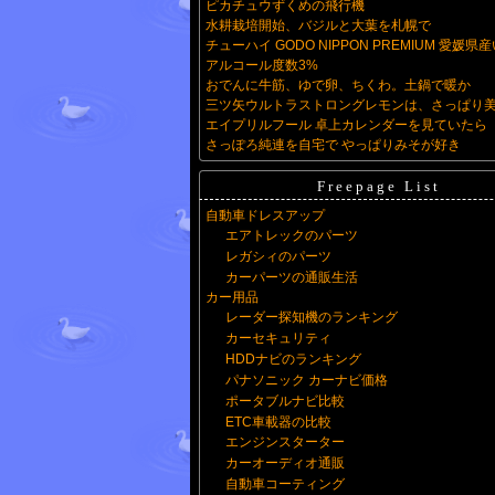
ピカチュウずくめの飛行機
水耕栽培開始、バジルと大葉を札幌で
チューハイ GODO NIPPON PREMIUM 愛媛県
アルコール度数3%
おでんに牛筋、ゆで卵、ちくわ。土鍋で暖か
三ツ矢ウルトラストロングレモンは、さっぱり
エイプリルフール 卓上カレンダーを見ていたら
さっぽろ純連を自宅で やっぱりみそが好き
Freepage List
自動車ドレスアップ
エアトレックのパーツ
レガシィのパーツ
カーパーツの通販生活
カー用品
レーダー探知機のランキング
カーセキュリティ
HDDナビのランキング
パナソニック カーナビ価格
ポータブルナビ比較
ETC車載器の比較
エンジンスターター
カーオーディオ通販
自動車コーティング