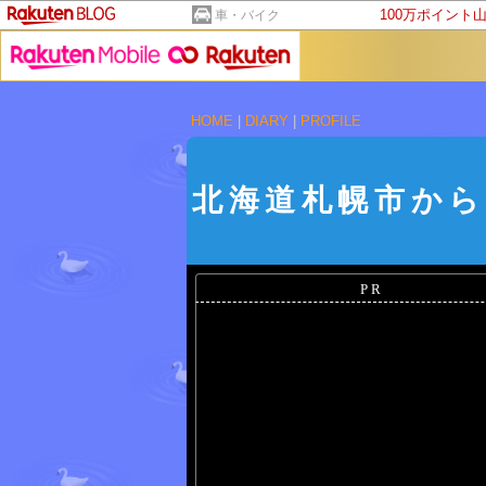
100万ポイント
車・バイク
HOME
|
DIARY
|
PROFILE
北海道札幌市から
PR