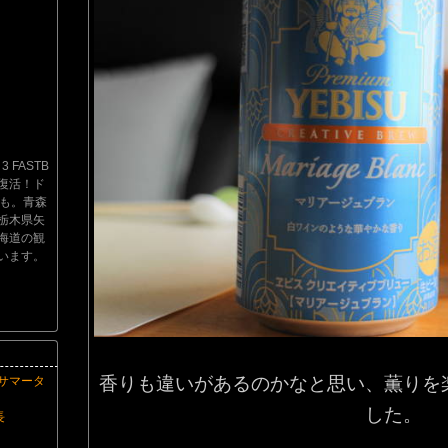
 FASTB
り復活！ド
影も。青森
栃木県矢
海道の観
います。
香りも違いがあるのかなと思い、薫りを
サマータ
した。
長