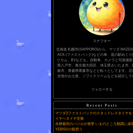
スナフキー
北海道 札幌市(SAPPORO)から、マツダ MAZDA 3
ACK (ファストバック)などの車、道の駅めぐ
リカム、B'zなども。自動車、カメラと写真撮
県八戸市、東京都大田区、埼玉県さいたま市、
板市、青森県青森市などと転々としてます。北
光地やお土産、ソフトクリームなどを紹介して
フォローする
Recent Posts
マツダ3ファストバックのスタッドレスタイヤを
イヤへタイヤ交換
水耕栽培のバジルが発芽 いまのところ順調に成
YEBISUの藍想う