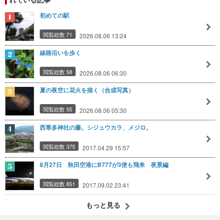
初めての駅
閲覧総数 71
2026.08.06 13:24
線路沿いを歩く
閲覧総数 58
2026.08.06 06:30
夏の夜空に花火を描く（合成写真）
閲覧総数 55
2026.08.06 05:30
西寒多神社の藤。シジュウカラ、メジロ。
閲覧総数 375
2017.04.29 15:57
8月27日 秋田空港にB777が3便も飛来 夜景編
閲覧総数 851
2017.09.02 23:41
もっと見る