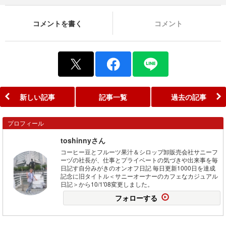
コメントを書く
コメント
新しい記事
記事一覧
過去の記事
プロフィール
toshinnyさん
コーヒー豆とフルーツ果汁＆シロップ卸販売会社サニーフ
ーヅの社長が、仕事とプライベートの気づきや出来事を毎
日記す自分みがきのオンオフ日記 毎日更新1000日を達成
記念に旧タイトル＜サニーオーナーのカフェなカジュアル
日記＞から10/1'08変更しました。
フォローする