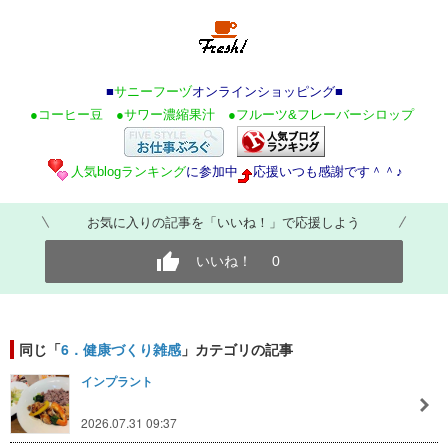
■
サニーフーヅ
オンラインショッピング■
●コーヒー豆
●サワー濃縮果汁
●フルーツ&フレーバーシロップ
人気blogランキング
に参加中
応援いつも感謝です＾＾♪
お気に入りの記事を「いいね！」で応援しよう
いいね！
0
同じ「
6．健康づくり雑感
」カテゴリの記事
インプラント
2026.07.31 09:37