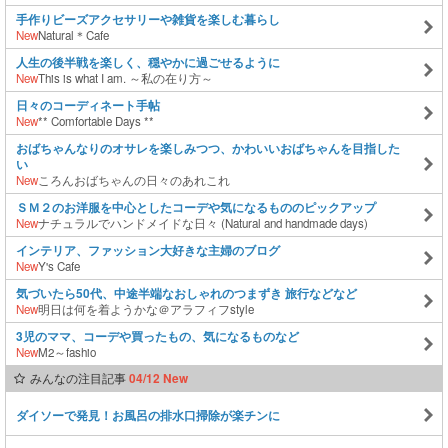
手作りビーズアクセサリーや雑貨を楽しむ暮らし
New
Natural＊Cafe
人生の後半戦を楽しく、穏やかに過ごせるように
New
This is what I am. ～私の在り方～
日々のコーディネート手帖
New
** Comfortable Days **
おばちゃんなりのオサレを楽しみつつ、かわいいおばちゃんを目指した
い
New
ころんおばちゃんの日々のあれこれ
ＳＭ２のお洋服を中心としたコーデや気になるもののピックアップ
New
ナチュラルでハンドメイドな日々 (Natural and handmade days)
インテリア、ファッション大好きな主婦のブログ
New
Y's Cafe
気づいたら50代、中途半端なおしゃれのつまずき 旅行などなど
New
明日は何を着ようかな＠アラフィフstyle
3児のママ、コーデや買ったもの、気になるものなど
New
M2～fashio
みんなの注目記事
04/12 New
ダイソーで発見！お風呂の排水口掃除が楽チンに