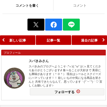
コメントを書く
コメント
新しい記事
記事一覧
過去の記事
プロフィール
スパきみさん
スパきみのブログへようこそ･:*+.\(( °ω° ))/.:+ 見てくださ
りありがとうございます♪ 食べることが大好きで 美容に
も興味があります（＾Ｏ＾） 現在はシールとスクイーズ
にハマっています！！ 欲しいものや気になる商品を皆さ
んと 共有できたらなんて、思っています╰(*´︶`*)╯♡ 宜
しくお願いします✨
フォローする