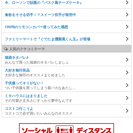
今、ローソンで話題の『バスク風チーズケーキ』
食欲をそそる切手！？スイーツ切手が発売中
100均のリモコンカバー使ってみた感想
ファミリーマートで『ぐでたま燻製風くん玉』が登場
人気のクチコミテーマ
福袋ネタバレ♪
みんなで買った福袋のネタバレしましょ
大好き無印良品
大好きな無印のオススメまとめました
子供服ってキリがない！
つい子供服を買ってしまう親バカなあたし…
ミキハウスにはまりました
その可愛さ丈夫さにすっかり夢中なんです
コストコ行こうよ
コストコで必ず買いたいみんなのオススメ