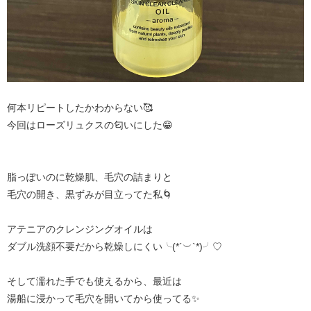
何本リピートしたかわからない🥰
今回はローズリュクスの匂いにした😁
脂っぽいのに乾燥肌、毛穴の詰まりと
毛穴の開き、黒ずみが目立ってた私🌀
アテニアのクレンジングオイルは
ダブル洗顔不要だから乾燥しにくい╰(*´︶`*)╯♡
そして濡れた手でも使えるから、最近は
湯船に浸かって毛穴を開いてから使ってる✨