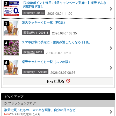
【3,000ポイント進呈×抽選キャンペーン実施中】楽天でんき
で固定費見直し
閲覧総数 20413
2026.08.04 11:00
楽天ラッキーくじ一覧（PC版）
閲覧総数 11200815
2026.08.07 08:35
スマホは常に手元に・微笑み返したくなる千日紅
閲覧総数 2052
2026.08.07 00:10
楽天ラッキーくじ一覧（スマホ版）
閲覧総数 8779949
2026.08.07 08:36
もっと見る
ピックアップ
ファッションブログ
楽天で買ったもの、ステキな画像、自分の日々など
New
YASUKOのお気に入り