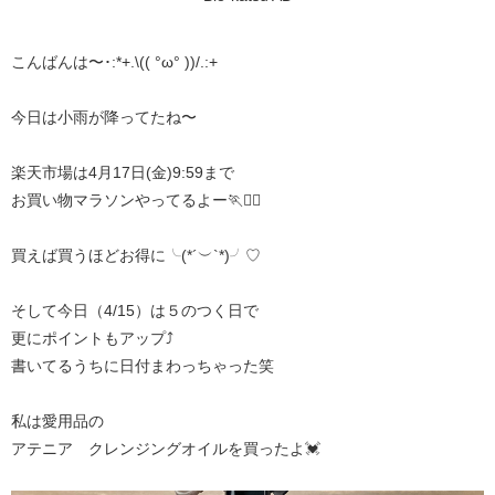
こんばんは〜･:*+.\(( °ω° ))/.:+
今日は小雨が降ってたね〜
楽天市場は4月17日(金)9:59まで
お買い物マラソンやってるよー🏃🏃‍♀️
買えば買うほどお得に╰(*´︶`*)╯♡
そして今日（4/15）は５のつく日で
更にポイントもアップ⤴️
書いてるうちに日付まわっちゃった笑
私は愛用品の
アテニア クレンジングオイルを買ったよ💓