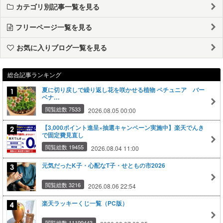
カテゴリ別記事一覧を見る
フリーページ一覧を見る
お気に入りブログ一覧を見る
総合記事ランキング
夏に切り戻しで繰り返し花を咲かせる植物 ペチュニア バー
ベナ…
閲覧総数 7533
2026.08.05 00:00
【3,000ポイント進呈×抽選キャンペーン実施中】楽天でんき
で固定費見直し
閲覧総数 19455
2026.08.04 11:00
元気だったK子・心配なT子・せともの市2026
閲覧総数 3216
2026.08.06 22:54
楽天ラッキーくじ一覧（PC版）
閲覧総数 11199443