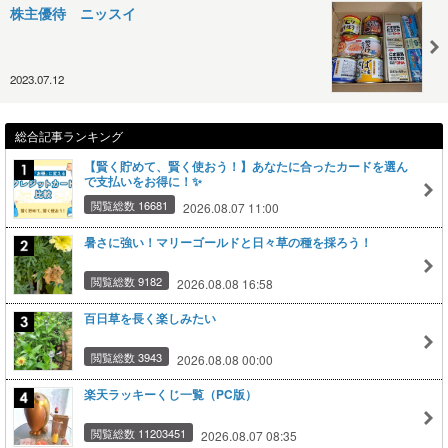
株主優待 ニッスイ
2023.07.12
総合記事ランキング
【賢く貯めて、賢く使おう！】あなたに合ったカードを選ん
で支払いをお得に！✨
閲覧総数 16681
2026.08.07 11:00
暑さに強い！マリーゴールドと日々草の種を採ろう！
閲覧総数 9182
2026.08.08 16:58
百日草を長く楽しみたい
閲覧総数 3943
2026.08.08 00:00
楽天ラッキーくじ一覧（PC版）
閲覧総数 11203451
2026.08.07 08:35