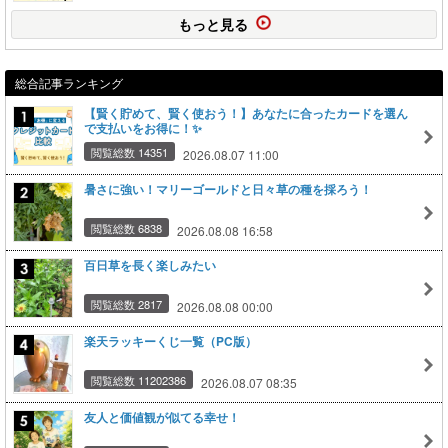
もっと見る
総合記事ランキング
【賢く貯めて、賢く使おう！】あなたに合ったカードを選ん
で支払いをお得に！✨
閲覧総数 14351
2026.08.07 11:00
暑さに強い！マリーゴールドと日々草の種を採ろう！
閲覧総数 6838
2026.08.08 16:58
百日草を長く楽しみたい
閲覧総数 2817
2026.08.08 00:00
楽天ラッキーくじ一覧（PC版）
閲覧総数 11202386
2026.08.07 08:35
友人と価値観が似てる幸せ！