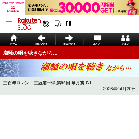
ホーム
新しい記事
過去の記事
コメント
シェア
潮騒の唄を聴きながら…
三百年ロマン 三冠第一弾 第86回 皐月賞 G1
2026年04月20日