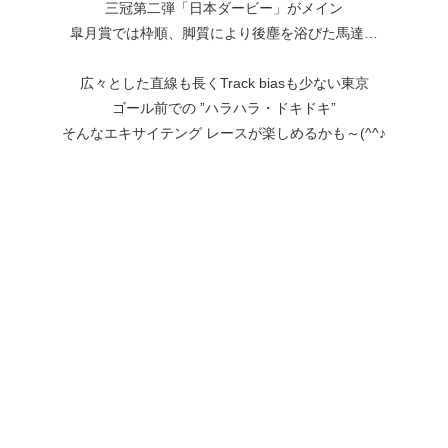
三冠第二弾「日本ダービー」がメイン
皐月賞では枠順、脚質により後塵を浴びた馬達…
広々とした直線も長くTrack biasも少ない東京
ゴール前での ”ハラハラ・ドキドキ”
そんなエキサイテング レースが楽しめるかも～(^^♪