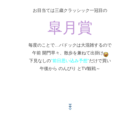
お目当ては三歳クラッシック一冠目の
皐月賞
毎度のことで…パドックは大混雑するので
午前 開門早々、散歩を兼ねて出掛け
下見なしの
”前日思い込み予想”
だけで買い
午後から のんびり とTV観戦～