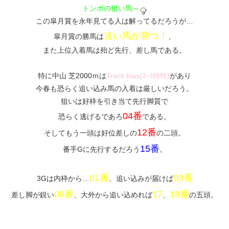
トンボの狙い馬～
この皐月賞を永年見てる人は解ってるだろうが…
速い馬が勝つ！
皐月賞の勝馬は
、
また上位入着馬は殆ど先行、差し馬である。
特に中山 芝2000ｍは
Track bias(ｺｰｽ特性)
があり
今春も恐らく追い込み馬の入着は厳しいだろう。
狙いは好枠を引き当て先行脚質で
04番
恐らく逃げるであろ
である。
12番
そしてもう一頭は好位差しの
の二頭。
15番
番手Gに先行するだろう
。
01番
08番
3Gは内枠から…
、追い込みが届けば
09番
17
18番
差し脚が鋭い
、大外から追い込めれば
、
の五頭。