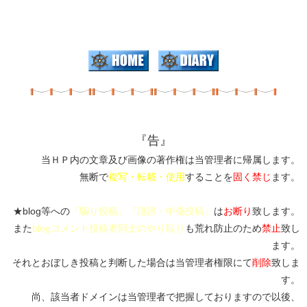
『告』
当ＨＰ内の文章及び画像の著作権は当管理者に帰属します。
無断で
複写・転載・使用
することを
固く禁じ
ます。
★blog等への
『騙り投稿』『誹謗・中傷投稿』
は
お断り
致します。
また
blogコメント投稿者同士のやり取り
も荒れ防止のため
禁止
致し
ます。
それとおぼしき投稿と判断した場合は当管理者権限にて
削除
致しま
す。
尚、該当者ドメインは当管理者で把握しておりますので以後、