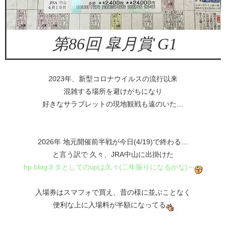
第86回 皐月賞 G1
2023年、新型コロナウイルスの流行以来
混雑する場所を避けがちになり
好きなサラブレットの現地観戦も遠のいた…
2026年 地元開催前半戦が今日(4/19)で終わる…
と言う訳で 久々、JRA中山に出掛けた
hp blogネタとしてのupは久々(二年振りになるかな)～
入場券はスマフォで買え、昔の様に並ぶことなく
便利な上に入場料が半額になってる