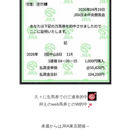
久々に生馬券での三連単的中
抑えのweb馬券とのW的中
来週からはJRA東京開催～