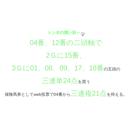
トンボの買い目～
04番、12番の二頭軸で
2Ｇに15番、
3Ｇに01、08、09、17、18番
の五頭の
三連単24点
を買う
三連複21点
保険馬券としてweb投票で04番から
を抑える。