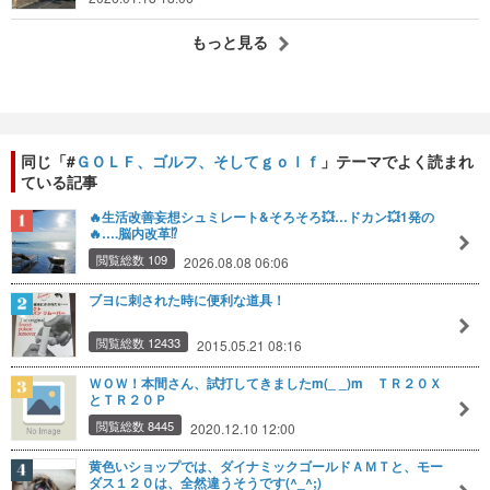
もっと見る
同じ「#
ＧＯＬＦ、ゴルフ、そしてｇｏｌｆ
」テーマでよく読まれ
ている記事
🔥生活改善妄想シュミレート&そろそろ💥…ドカン💥1発の
🔥….脳内改革⁉️
閲覧総数 109
2026.08.08 06:06
ブヨに刺された時に便利な道具！
閲覧総数 12433
2015.05.21 08:16
ＷＯＷ！本間さん、試打してきましたm(_ _)m ＴＲ２０Ｘ
とＴＲ２０Ｐ
閲覧総数 8445
2020.12.10 12:00
黄色いショップでは、ダイナミックゴールドＡＭＴと、モー
ダス１２０は、全然違うそうです(^_^;)