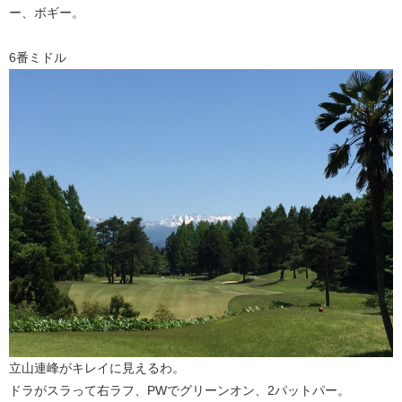
ー、ボギー。
6番ミドル
立山連峰がキレイに見えるわ。
ドラがスラって右ラフ、PWでグリーンオン、2パットパー。