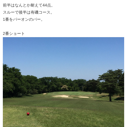
前半はなんとか耐えて44点。
スルーで後半は有磯コース。
1番をパーオンのパー。
2番ショート