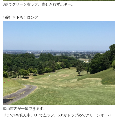
8鉄でグリーン右ラフ、寄せきれずボギー。
4番打ち下ろしロング
富山市内が一望できます。
ドラでFW真ん中。UTで左ラフ、50°がトップめでグリーンオーバ