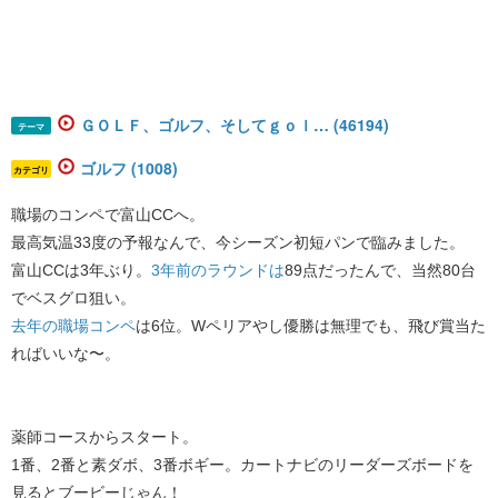
ＧＯＬＦ、ゴルフ、そしてｇｏｌ… (46194)
テーマ
ゴルフ (1008)
カテゴリ
職場のコンペで富山CCへ。
最高気温33度の予報なんで、今シーズン初短パンで臨みました。
富山CCは3年ぶり。
3年前のラウンドは
89点だったんで、当然80台
でベスグロ狙い。
去年の職場コンペ
は6位。Wペリアやし優勝は無理でも、飛び賞当た
ればいいな〜。
薬師コースからスタート。
1番、2番と素ダボ、3番ボギー。カートナビのリーダーズボードを
見るとブービーじゃん！