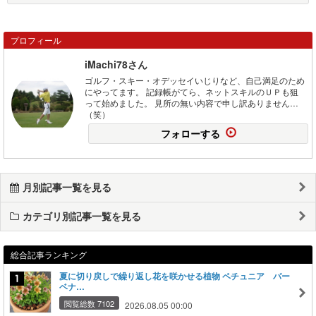
プロフィール
iMachi78さん
ゴルフ・スキー・オデッセイいじりなど、自己満足のため
にやってます。 記録帳がてら、ネットスキルのＵＰも狙
って始めました。 見所の無い内容で申し訳ありません…
（笑）
フォローする
月別記事一覧を見る
カテゴリ別記事一覧を見る
総合記事ランキング
夏に切り戻しで繰り返し花を咲かせる植物 ペチュニア バー
ベナ…
閲覧総数 7102
2026.08.05 00:00