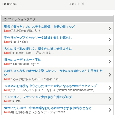
2008.04.06
コメント(4)
ファッションブログ
楽天で買ったもの、ステキな画像、自分の日々など
New
YASUKOのお気に入り
手作りビーズアクセサリーや雑貨を楽しむ暮らし
New
Natural＊Cafe
人生の後半戦を楽しく、穏やかに過ごせるように
New
This is what I am. ～私の在り方～
日々のコーディネート手帖
New
** Comfortable Days **
おばちゃんなりのオサレを楽しみつつ、かわいいおばちゃんを目指した
い
New
ころんおばちゃんの日々のあれこれ
ＳＭ２のお洋服を中心としたコーデや気になるもののピックアップ
New
ナチュラルでハンドメイドな日々 (Natural and handmade days)
インテリア、ファッション大好きな主婦のブログ
New
Y's Cafe
気づいたら50代、中途半端なおしゃれのつまずき 旅行などなど
New
明日は何を着ようかな＠アラフィフstyle