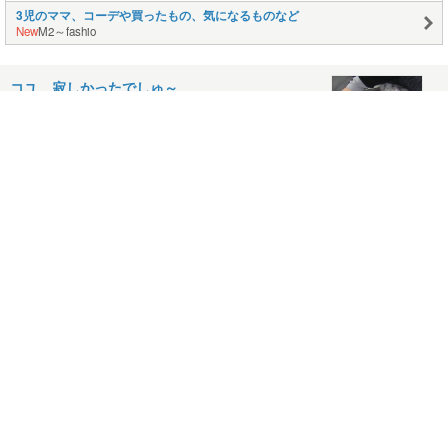
3児のママ、コーデや買ったもの、気になるものなど
New
M2～fashio
コユ、寂しかったでしゅ～
2008.03.30
コメント(4)
里親さんの花束
2008.03.27
コメント(4)
不審者扱い！？
2008.03.25
コメント(2)
センパトin仙台 楽しく終了