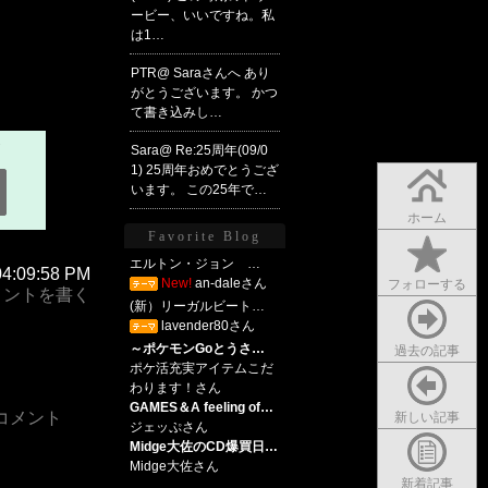
ービー、いいですね。私
は1…
PTR@
Saraさんへ
あり
がとうございます。 かつ
て書き込みし…
Sara@
Re:25周年(09/0
1)
25周年おめでとうござ
います。 この25年で…
ホーム
Favorite Blog
エルトン・ジョン …
04:09:58 PM
New!
an-daleさん
フォローする
メントを書く
(新）リーガルビート…
lavender80さん
～ポケモンGoとうさ…
過去の記事
ポケ活充実アイテムこだ
わります！さん
GAMES＆A feeling of…
コメント
新しい記事
ジェッぷさん
Midge大佐のCD爆買日…
Midge大佐さん
新着記事