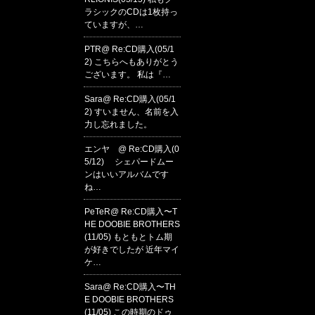
ラシックのCDは1枚持っ
ていますが、…
PTR@
Re:CD購入(05/1
2)
こちらへもありがとう
ございます。 私は『…
Sara@
Re:CD購入(05/1
2)
すいません、名前を入
力し忘れました。
エンヤ @
Re:CD購入(0
5/12)
シェパードムー
ンはいいアルバムです
ね…
PeTeR
@
Re:CD購入〜T
HE DOOBIE BROTHERS
(11/05)
もともとトム期
が好きでしたが 近年マイ
ケ…
Sara@
Re:CD購入〜TH
E DOOBIE BROTHERS
(11/05)
この時期のドゥ