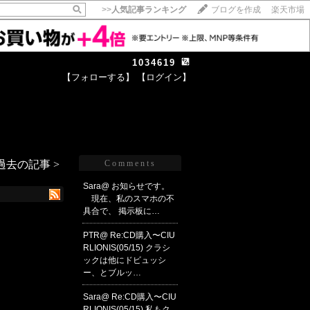
>>
人気記事ランキング
ブログを作成
楽天市場
1034619
【フォローする】
【ログイン】
【毎日開催】
15記事にいいね！で1ポイント
10秒滞在
いいね!
--
/
--
過去の記事 >
Comments
Sara@
お知らせです。
現在、私のスマホの不
具合で、 掲示板に…
PTR@
Re:CD購入〜CIU
RLIONIS(05/15)
クラシ
ックは他にドビュッシ
ー、とブルッ…
Sara@
Re:CD購入〜CIU
RLIONIS(05/15)
私もク