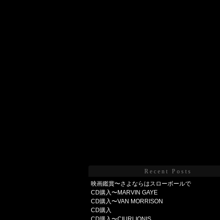
Recent Posts
映画鑑賞〜さよならはスローボールで
CD購入〜MARVIN GAYE
CD購入〜VAN MORRISON
CD購入
CD購入〜CIURLIONIS