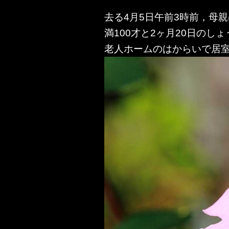
去る4月5日午前3時前，母
満100才と2ヶ月20日のし
老人ホームのはからいで居