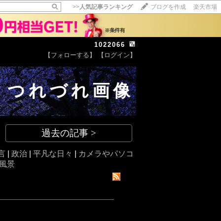
>>
人気記事ランキング
ブログを作成
楽天市場
1022066
【フォローする】
【ログイン】
【毎日開催】
15記事にいいね！で1ポイント
つれづれ画像
10秒滞在
いいね!
--
/
--
過去の記事 >
言
|
政治
|
平凡な日々
|
カメラやパソコ
風景