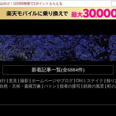
ト山分け！1日5回検索で1ポイントもらえる
新着記事一覧(全6884件)
旅行
|
意見
|
撮影
|
ホームページやブログ
|
Oh!ミステイク
|
独り
自然・天候・森羅万象
|
バトン
|
拙者の接写
|
鉄路の風景
|
町の