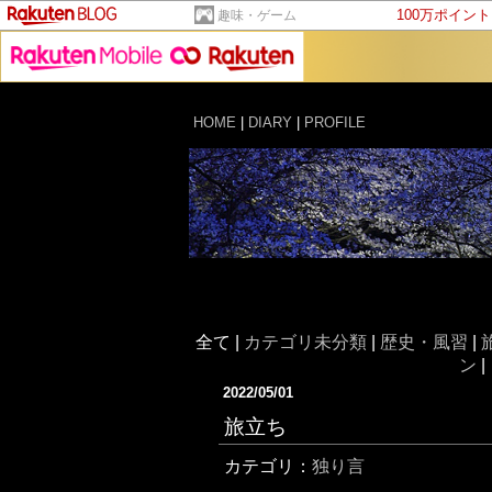
100万ポイン
趣味・ゲーム
HOME
|
DIARY
|
PROFILE
全て |
カテゴリ未分類
|
歴史・風習
|
ン
|
2022/05/01
旅立ち
カテゴリ：
独り言