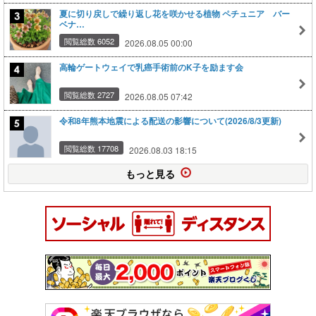
夏に切り戻しで繰り返し花を咲かせる植物 ペチュニア バー
ベナ…
閲覧総数 6052
2026.08.05 00:00
高輪ゲートウェイで乳癌手術前のK子を励ます会
閲覧総数 2727
2026.08.05 07:42
令和8年熊本地震による配送の影響について(2026/8/3更新)
閲覧総数 17708
2026.08.03 18:15
もっと見る