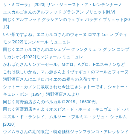
リ・ミズーラ』 [2023] サン・ジュースト・ア・レンテンナーノ
エスカルゴさんのアルフレッド グラシアン ブリュット[N.V]
同じくアルフレッド グラシアンのキュヴェ パラディ ブリュット[20
15]
いい畑ですよね。エスカルゴさんのヴォーヌ ロマネ 1er レ プティ
モン[2022]モンジャール ミュニュレ
同じくエスカルゴさんのエシェゾー グランクリュ ラ グラン コンプ
リカシオン[2022]モンジャール ミュニュレ
かわばたさんサンデーセール。Mグロ、Aグロ、Fエスモナンなど
これは欲しいかも、マル源さんよりヴォギュエのマールとフィーヌ
河野酒店さんにユドロバイエの23裾もの入荷です！
シャトー・カノンに吸収された今は亡きシャトーです。シャトー・
キュレ・ボン［1994］河野酒店さんより
同じく河野酒店さんのペルカルロ2019。16500円。
同じく河野酒店さんよりオスピス・ド・ボーヌ・キュヴェ・ド・バ
エズル・ド・ランレイ、ムルソー ・プルミエ・クリュ・ シャルム
[2010］
ウメムラさんの期間限定・特別価格ジャンフランコ・アレッサンド