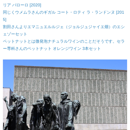
リア バローロ [2020]
同じくウメムラさんのギガル コート・ロティ ラ・ランドンヌ [201
5]
割田さんよりエマニュエルルジェ（ジョルジュジャイエ畑）のエシ
ェゾーセット
ペットナットとは微発泡ナチュラルワインのことだそうです。セラ
ー専科さんのペットナット オレンジワイン 3本セット