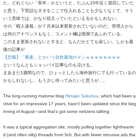
た。どれぐらい「長年」かというと、たぶん15年近く巡回していた
と思う。下世話なネタをここで仕入れることも少なくなくて、そう
いう意味では、かなり役立っていたといえるかもしれない。
その「暇人速報」が７月末以来更新されていないのだ。管理人から
は何のアナウンスもなく、コメント欄は憶測であふれている。
このまま更新されないとすると、なんだかとても寂しい。しかも最
後の記事が
【悲報】「蕎麦」とかいう自炊最強のメシｗｗｗｗｗｗｗｗ
というなんともショッパイ記事なのも泣ける。
まあまだ1週間なので、ひょっとしたら海外旅行にでも行っているの
かもしれないし、もう少し待ってみたいと思うが…。
The long-running matome blog
Himajin Sokuhou
, which had been a
ctive for an impressive 17 years, hasn't been updated since the beg
inning of August—and that’s got some netizens talking.
It was a typical aggregation site, mostly pulling together lighthearte
d (and often silly) threads from 5ch. But with fewer intrusive ads tha