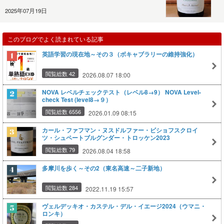
2025年07月19日
このブログでよく読まれている記事
英語学習の現在地～その３（ボキャブラリーの維持強化）
閲覧総数 42
2026.08.07 18:00
NOVA レベルチェックテスト（レベル8→9） NOVA Level-
check Test (level8→９）
閲覧総数 6556
2026.01.09 08:15
カール・ファフマン・ヌスドルファー・ビショフスクロイ
ツ・シュペートブルグンダー・トロッケン2023
閲覧総数 79
2026.08.04 18:58
多摩川を歩く～その2（東名高速～二子新地）
閲覧総数 284
2022.11.19 15:57
ヴェルデッキオ・カステル・デル・イエージ2024（ウマニ・
ロンキ）