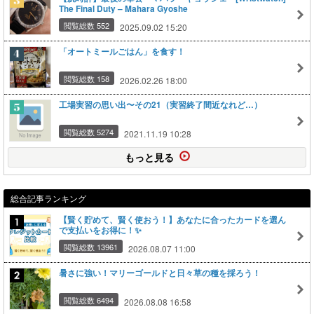
The Final Duty – Mahara Gyoshe
閲覧総数 552
2025.09.02 15:20
「オートミールごはん」を食す！
閲覧総数 158
2026.02.26 18:00
工場実習の思い出〜その21（実習終了間近なれど…）
閲覧総数 5274
2021.11.19 10:28
もっと見る
総合記事ランキング
【賢く貯めて、賢く使おう！】あなたに合ったカードを選ん
で支払いをお得に！✨
閲覧総数 13961
2026.08.07 11:00
暑さに強い！マリーゴールドと日々草の種を採ろう！
閲覧総数 6494
2026.08.08 16:58