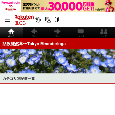
ホーム
前へ
次へ
コメント
シェア
話飲徒然草〜Tokyo Meanderings
カテゴリ別記事一覧