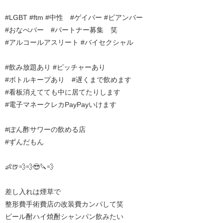
#LGBT #ftm #中性 #ゲイバー #ビアンバー
#おなべバー #パートナー募集 笑
#アルコールアスリート #バイセクシャル
#飲み放題あり #ピッチャーあり
#ボトルキープあり #遅くまで飲めます
#看板消えてても中に居てたりします
#電子マネークレカPayPayいけます
#ぽん酢サワーの飲める店
#ずんだもん
👶🍺💨💨😎🔪💨
差し入れは煙草で
整形費手術費店の改装費カンパして笑
ビール酎ハイ焼酎シャンパン飲みたい