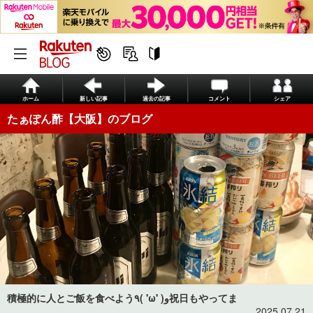
ホーム
新しい記事
過去の記事
コメント
シェア
たぁぽん酢【大阪】のブログ
積極的に人とご飯を食べよう٩( 'ω' )و祝日もやってま
2025.07.21