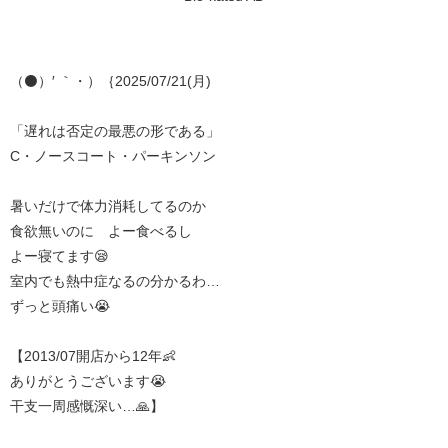
（⚫️）′ ｀・）｛2025/07/21(月)
「遅れは否定の最悪の形である」
C・ノースコート・パーキンソン
暑いだけで体力消耗してるのか
食欲無いのに よー食べるし
よー寝てます😪
室内でも熱中症なるの分かるわ…
ずっと頭痛い😭
【2013/07開店から12年👶
ありがとうございます😭
干支一周感慨深い…🙏】