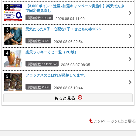
【3,000ポイント進呈×抽選キャンペーン実施中】楽天でんき
で固定費見直し
閲覧総数 19058
2026.08.04 11:00
元気だったK子・心配なT子・せともの市2026
閲覧総数 3079
2026.08.06 22:54
楽天ラッキーくじ一覧（PC版）
閲覧総数 11199152
2026.08.07 08:35
フロックスのこぼれが発芽してます。
閲覧総数 2838
2026.08.05 19:44
もっと見る
このページの上に戻る