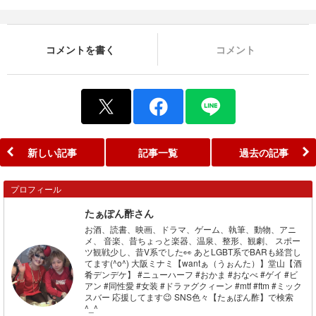
コメントを書く
コメント
新しい記事
記事一覧
過去の記事
プロフィール
たぁぽん酢さん
お酒、読書、映画、ドラマ、ゲーム、執筆、動物、アニ
メ、 音楽、昔ちょっと楽器、温泉、整形、観劇、 スポー
ツ観戦少し、昔V系でした👀 あとLGBT系でBARも経営し
てます(^o^) 大阪ミナミ【wantぁ（うぉんた）】堂山【酒
肴デンデケ】 #ニューハーフ #おかま #おなべ #ゲイ #ビ
アン #同性愛 #女装 #ドラァグクィーン #mtf #ftm #ミック
スバー 応援してます😉 SNS色々【たぁぽん酢】で検索
^_^