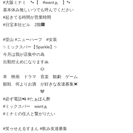
#大阪ミナミ 🐾【 #wantぁ 】🐾
基本休み無しいつでも呼んでください
#起きてる時間が営業時間
#日宝本社ビル 2階🏢
#堂山 #ニューハーフ #女装
✨ミックスバー【Sparkle】✨
今月は我が店集中の為
出勤控えめになります🙏
🐶
本 映画 ドラマ 音楽 観劇 ゲーム
観戦 何よりお酒 が好きな友達募集💓
🐼
#必ず電話📲 #たぁぽん酢
#ミックスバー wantぁ
#ミナミの住人と繋がりたい
#笑ゥせえるすまん #飲み友達募集