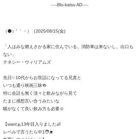
----Blo-katsu AD----
（⚫️）′ ｀・）｛2025/08/15(金)
「人はみな燃えさかる家に住んでいる。消防車は来ないし、出口も
ない」
テネシー・ウィリアムズ
先日✨10代からお世話になってる兄貴と
いつも通り映画三昧🍻
特に会話も無く淡々と飲みながら見て
たまに感想言い合うみたいな
騒がなくて良い飲み方も必要☺️
【wantぁ13年目入りました👶
レベルで言うたら中1🧑‍🎓