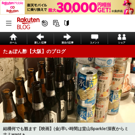
ホーム
新しい記事
過去の記事
コメント
シェア
たぁぽん酢【大阪】のブログ
結構何でも観ます【映画】(金)早い時間は堂山Sparkle!深夜からミ
ナミwantぁ