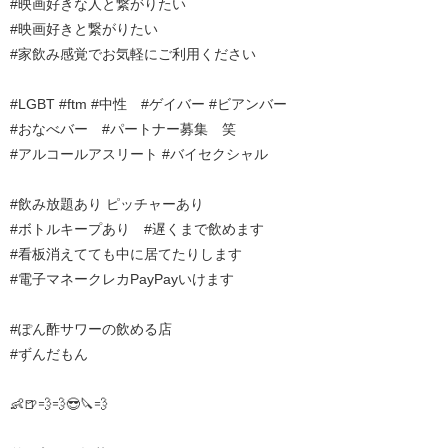
#映画好きな人と繋がりたい
#映画好きと繋がりたい
#家飲み感覚でお気軽にご利用ください
#LGBT #ftm #中性 #ゲイバー #ビアンバー
#おなべバー #パートナー募集 笑
#アルコールアスリート #バイセクシャル
#飲み放題あり ピッチャーあり
#ボトルキープあり #遅くまで飲めます
#看板消えてても中に居てたりします
#電子マネークレカPayPayいけます
#ぽん酢サワーの飲める店
#ずんだもん
👶🍺💨💨😎🔪💨