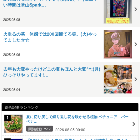
い時間は堂山Spark…
2025.08.08
火垂るの墓 体感では200回観てる笑。(火)やっ
てました☆☆
2025.08.06
去年も大変やったけどこの夏もほんと大変^^;(月)
ひっそりやってます!…
2025.08.04
総合記事ランキング
夏に切り戻しで繰り返し花を咲かせる植物 ペチュニア バー
ベナ…
閲覧総数 7517
2026.08.05 00:00