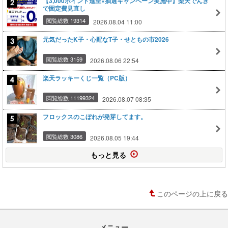
【3,000ポイント進呈×抽選キャンペーン実施中】楽天でんき
で固定費見直し
閲覧総数 19314
2026.08.04 11:00
元気だったK子・心配なT子・せともの市2026
閲覧総数 3159
2026.08.06 22:54
楽天ラッキーくじ一覧（PC版）
閲覧総数 11199324
2026.08.07 08:35
フロックスのこぼれが発芽してます。
閲覧総数 3086
2026.08.05 19:44
もっと見る
このページの上に戻る
メニュー