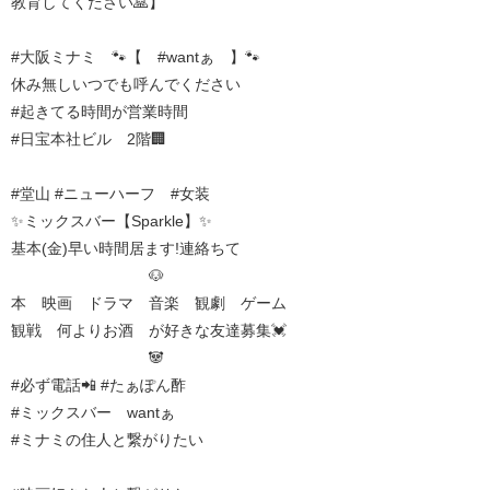
教育してください🙏】
#大阪ミナミ 🐾【 #wantぁ 】🐾
休み無しいつでも呼んでください
#起きてる時間が営業時間
#日宝本社ビル 2階🏢
#堂山 #ニューハーフ #女装
✨ミックスバー【Sparkle】✨
基本(金)早い時間居ます!連絡ちて
🐶
本 映画 ドラマ 音楽 観劇 ゲーム
観戦 何よりお酒 が好きな友達募集💓
🐼
#必ず電話📲 #たぁぽん酢
#ミックスバー wantぁ
#ミナミの住人と繋がりたい