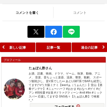
コメントを書く
コメント
新しい記事
記事一覧
過去の記事
プロフィール
たぁぽん酢さん
お酒、読書、映画、ドラマ、ゲーム、執筆、動物、アニ
メ、 音楽、昔ちょっと楽器、温泉、整形、観劇、 スポー
ツ観戦少し、昔V系でした👀 あとLGBT系でBARも経営し
てます(^o^) 大阪ミナミ【wantぁ（うぉんた）】堂山【酒
肴デンデケ】 #ニューハーフ #おかま #おなべ #ゲイ #ビ
アン #同性愛 #女装 #ドラァグクィーン #mtf #ftm #ミック
スバー 応援してます😉 SNS色々【たぁぽん酢】で検索
^_^
フォローする