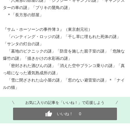
「八角形の部屋の謎」「ジプシー・キャンプの謎」「ギャングス
ターの車の謎」「ブリキの鵞鳥の謎」
＊「長方形の部屋」
『サム・ホーソーンの事件簿３』（東京創元社）
「ハンティング・ロッジの謎」「干し草に埋もれた死体の謎」
「サンタの灯台の謎」
「墓地のピクニックの謎」「防音を施した親子室の謎」「危険な
爆竹の謎」「描きかけの水彩画の謎」
「密封された酒びんの謎」「消えた空中ブランコ乗りの謎」「真
っ暗になった通気熟成所の謎」
「雪に閉ざされた山小屋の謎」「窓のない避雷室の謎」＊「ナイ
ルの猫」
お気に入りの記事を「いいね！」で応援しよう
いいね！
0