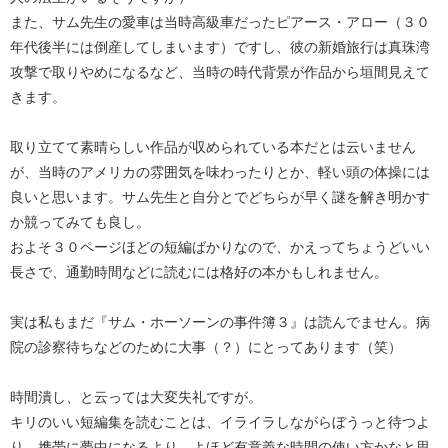
また、サム先生の愛車は当時高級車だったピアース・アロー（３０
年代後半には倒産してしまいます）ですし、彼の新婚旅行は真珠湾
攻撃で取りやめになるなど、当時の時代背景が作品から垣間見えて
きます。
取り立てて素晴らしい作品が収められている本だとは云いません
が、当時のアメリカの雰囲気を味わったりとか、軽い頭の体操には
良いと思います。サム先生と自分とでどちらが早く謎を解き明かす
か競ってみても良し。
およそ３０ページほどの短編ばかりなので、かえってちょうどいい
長さで、通勤時間などに読むには格好の本かもしれません。
実は私もまだ『サム・ホーソーンの事件簿３』は読んでません。病
院の診察待ちなどのために大事（？）にとってあります（笑）
時間潰し、と云っては大変失礼ですが。
キリのいい短編集を読むことは、イライラしながらぼうっと待つよ
り、携帯に夢中になるより、よほど有意義な時間の使い方かなと思