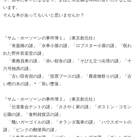
います。
そんな本があってもいいと思いませんか？
『サム・ホーソーンの事件簿１』（東京創元社）
「有蓋橋の謎」「水車小屋の謎」「ロブスター小屋の謎」「呪わ
れた野外音楽堂の謎」
「乗務員車の謎」「赤い校舎の謎」「そびえ立つ尖塔の謎」「十
六号独房の謎」
「古い田舎宿の謎」「投票ブースの謎」「農産物祭りの謎」「古
い樫の木の謎」＊「長い墜落」
『サム・ホーソーンの事件簿２』（東京創元社）
「伝道集会テントの謎」「ささやく家の謎」「ボストン・コモン
公園の謎」「食料雑貨店の謎」
「醜いガーゴイルの謎」「オランダ風車の謎」「ハウスボートの
謎」「ピンクの郵便局の謎」