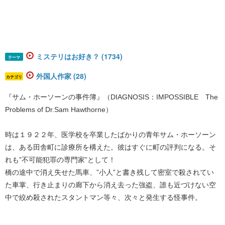
ミステリはお好き？ (1734)
テーマ
外国人作家 (28)
カテゴリ
『サム・ホーソーンの事件簿』（DIAGNOSIS：IMPOSSIBLE The
Problems of Dr.Sam Hawthorne）
時は１９２２年、医学校を卒業したばかりの青年サム・ホーソーン
は、ある田舎町に診療所を構えた。彼はすぐに町の評判になる。そ
れも”不可能犯罪の専門家”として！
橋の途中で消え失せた馬車、”小人”と書き残して密室で殺されてい
た車掌、行き止まりの廊下から消え去った強盗、誰も近づけない空
中で絞め殺されたスタントマン等々、次々と発生する怪事件。