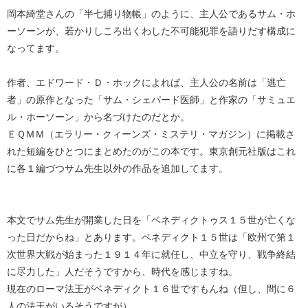
岡本綺堂さんの「半七捕り物帳」のように、主人公であるサム・ホ
ーソーンが、若かりしころ出くわした不可能犯罪を語りだす構成に
なってます。
作者、エドワード・Ｄ・ホックによれば、主人公の名前は「逃亡
者」の原作となった「サム・シェパード医師」と作家の「サミュエ
ル・ホーソーン」から名づけたのだとか。
ＥＱＭＭ（エラリー・クィーンズ・ミステリ・マガジン）に掲載さ
れた短編をひとつにまとめたのがこの本です。東京創元社版はこれ
に各１編づつサム先生以外の作品を追加してます。
本文でサム先生が開業した日を「ベネディクトゥス１５世が亡くな
った日だからね」とあります。ベネディクト１５世は「欧州で第１
次世界大戦が始まった１９１４年に就任し、中立を守り、戦争終結
に尽力した」人だそうですから、時代を感じますね。
現在のローマ法王がベネディクト１６世ですもんね（但し、間に６
人の法王がいるそうですが）