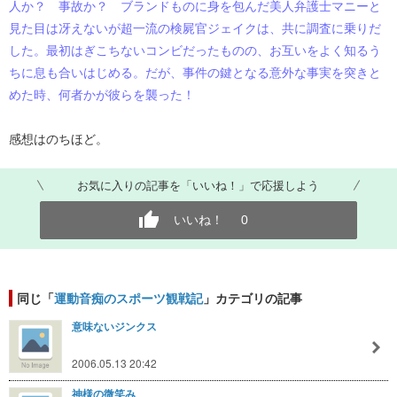
人か？ 事故か？ ブランドものに身を包んだ美人弁護士マニーと
見た目は冴えないが超一流の検屍官ジェイクは、共に調査に乗りだ
した。最初はぎこちないコンビだったものの、お互いをよく知るう
ちに息も合いはじめる。だが、事件の鍵となる意外な事実を突きと
めた時、何者かが彼らを襲った！
感想はのちほど。
お気に入りの記事を「いいね！」で応援しよう
いいね！
0
同じ「
運動音痴のスポーツ観戦記
」カテゴリの記事
意味ないジンクス
2006.05.13 20:42
神様の微笑み