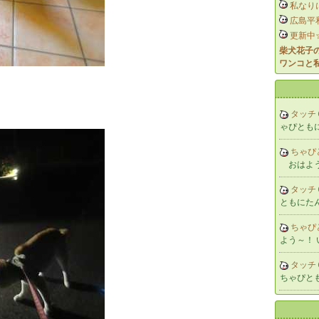
私なり
広島平
更新中
柴犬花子
ワンコと
タッチ
ゃぴともに
ちゃぴ
おはよう
タッチ
ともにたん
ちゃぴ
よう～！
タッチ
ちゃぴと