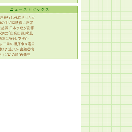
ニューストピックス
義弟暴行し死亡させたか
時の手術室映像に反響
で起訴 日本水連が謝罪
満に｢自業自得｣私見
熊本に寄付､支援か
発､二重の指揮命令露呈
優ひき逃げか 書類送検
りに“幻の鳥”再発見