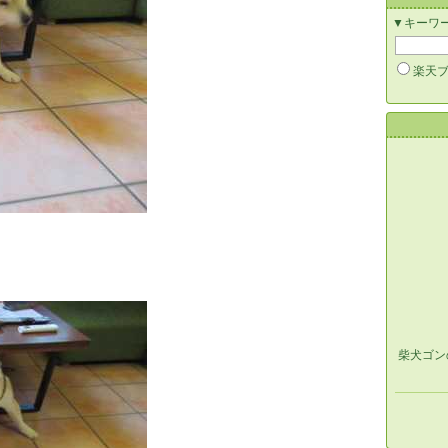
▼キーワ
楽天
柴犬ゴン