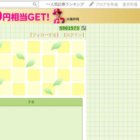
>>
人気記事ランキング
ブログを作成
楽天市場
5901573
【フォローする】
【ログイン】
【毎日開催】
15記事にいいね！で1ポイント
10秒滞在
いいね!
--
/
--
PR