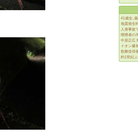
41歳女､
地震発生
人身事故
喫煙者の不
中居正広 
イオン爆
歌舞伎俳
約1世紀ぶ