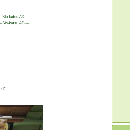
---Blo-katsu AD----
---Blo-katsu AD----
いて、