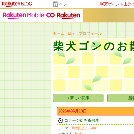
100万ポイント山分
ペット
ホーム
|
日記
|
プロフィール
柴犬ゴンのお
< 新しい記事
新
2026年06月13日
コテージ街を夜散歩
テーマ：
柴犬同盟(15840)
カテゴリ：
旅行