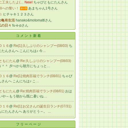
に工夫したよ(…
New!
ちゃぴともにたんさん
和への誓い！
あまちゃん1号さん
☆
ヒチャキ１２３さん
の亀有生活
hanako&motomattiさん
私の日々
fu-e-pさん
コメント新着
０１６
@
Re[1]:久しぶりのシャンプー(08/03)
ち
たんさんへ こんにちは♪ 今…
ともにたん
@
Re:久しぶりのシャンプー(08/03)
＾＾ 夕べから朝方にちょっと…
０１６
@
Re[1]:焼肉百福でランチ(08/01)
ちゃぴ
さんへ こんにちは♪ こ…
ともにたん
@
Re:焼肉百福でランチ(08/01)
おは
 いや～もう朝から既に暑いね…
０１６
@
Re[1]:お父さんの誕生日ランチ(07/31)
もにたんさんへ ありがとう～。 …
フリーページ