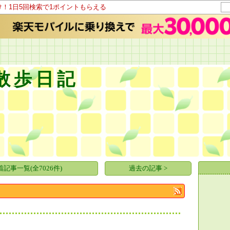
け！1日5回検索で1ポイントもらえる
散歩日記
着記事一覧(全7026件)
過去の記事 >