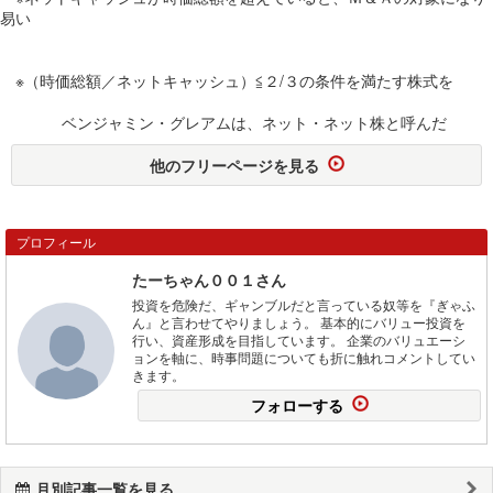
易い
※（時価総額／ネットキャッシュ）≦２/３の条件を満たす株式を
ベンジャミン・グレアムは、ネット・ネット株と呼んだ
他のフリーページを見る
プロフィール
たーちゃん００１さん
投資を危険だ、ギャンブルだと言っている奴等を『ぎゃふ
ん』と言わせてやりましょう。 基本的にバリュー投資を
行い、資産形成を目指しています。 企業のバリュエーシ
ョンを軸に、時事問題についても折に触れコメントしてい
きます。
フォローする
月別記事一覧を見る