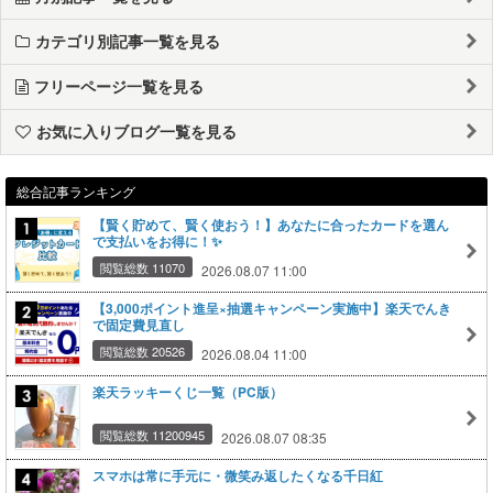
カテゴリ別記事一覧を見る
フリーページ一覧を見る
お気に入りブログ一覧を見る
総合記事ランキング
【賢く貯めて、賢く使おう！】あなたに合ったカードを選ん
で支払いをお得に！✨
閲覧総数 11070
2026.08.07 11:00
【3,000ポイント進呈×抽選キャンペーン実施中】楽天でんき
で固定費見直し
閲覧総数 20526
2026.08.04 11:00
楽天ラッキーくじ一覧（PC版）
閲覧総数 11200945
2026.08.07 08:35
スマホは常に手元に・微笑み返したくなる千日紅