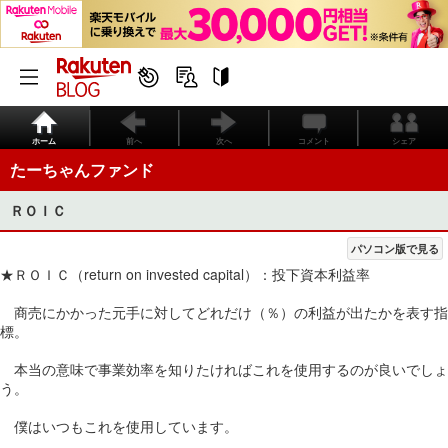
ホーム
前へ
次へ
コメント
シェア
たーちゃんファンド
ＲＯＩＣ
パソコン版で見る
★ＲＯＩＣ（return on invested capital）：投下資本利益率
商売にかかった元手に対してどれだけ（％）の利益が出たかを表す指
標。
本当の意味で事業効率を知りたければこれを使用するのが良いでしょ
う。
僕はいつもこれを使用しています。