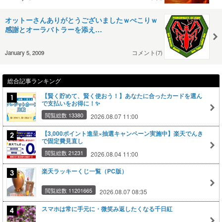
オットーさんありがとうございましたｗぺこりｗ
感謝とオーラバトラーを添え…
January 5, 2009
コメント(7)
総合記事ランキング
【賢く貯めて、賢く使おう！】あなたに合ったカードを選ん
で支払いをお得に！✨
閲覧総数 13380
2026.08.07 11:00
【3,000ポイント進呈×抽選キャンペーン実施中】楽天でんき
で固定費見直し
閲覧総数 21231
2026.08.04 11:00
楽天ラッキーくじ一覧（PC版）
閲覧総数 11201665
2026.08.07 08:35
スマホは常に手元に・微笑み返したくなる千日紅