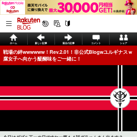
ホーム
新しい記事
過去の記事
コメント
シェア
戦場の絆wwwwww！Rev.2.01！非公式Blogwユルギナスｗ
腐女子へ向かう醍醐味をご一緒に！
今日はダブル王ｗの日ですねｗ第１４話グラハムさん出ます？