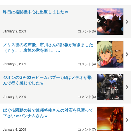
昨日は格闘機中心に出撃しましたｗ
January 9, 2009
コメント(5)
ノリス役の名声優、市川さんの訃報が届きました
（ｒｙ、、哀悼の意を表し、…
January 8, 2009
コメント(4)
ジオンのGP-02ｗビームバズーカBはメテオが飛
んで行く感じでしたｗ
January 7, 2009
コメント(6)
ばぐ技騒動の後で連邦将校さんの対応を見習って
下さいｗバンナムさんｗ
January 6, 2009
コメント(7)