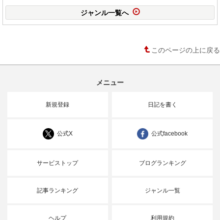
ジャンル一覧へ
このページの上に戻る
メニュー
新規登録
日記を書く
公式X
公式facebook
サービストップ
ブログランキング
記事ランキング
ジャンル一覧
ヘルプ
利用規約