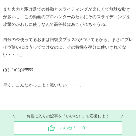
まだ火力と駆け足での移動とスライディングが楽しくて無駄な動き
が多いし、この動画のプロハンターみたいにそのスライディングを
攻撃のかわしに使うなんて高等技はあこがれちゃうね。
自分の今使ってるおまは回復度プラス2がついてるから、まさにブレ
イヴ使いにはうってつけなのに、その特性を存分に使いきれてな
い・・・。
(((( ;ﾟдﾟ)))ｱﾜﾜﾜﾜ
早く、こんなかっこよく戦いたい・・・。
お気に入りの記事を「いいね！」で応援しよう
いいね！
0