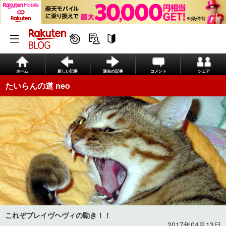
ホーム
新しい記事
過去の記事
コメント
シェア
たいらんの道 neo
これぞブレイヴヘヴィの動き！！
2017年04月13日