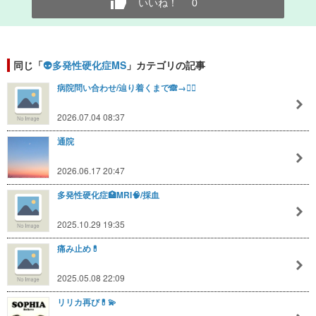
いいね！
0
同じ「
👽多発性硬化症MS
」カテゴリの記事
病院問い合わせ/辿り着くまで🙈→🙅‍♂️
2026.07.04 08:37
通院
2026.06.17 20:47
多発性硬化症🏥MRI🧠/採血
2025.10.29 19:35
痛み止め💊
2025.05.08 22:09
リリカ再び💊💫