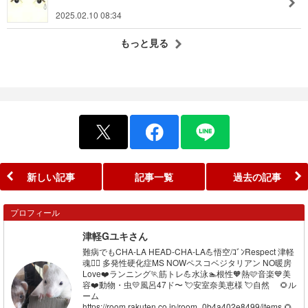
2025.02.10 08:34
もっと見る
新しい記事
記事一覧
過去の記事
プロフィール
津軽Gユキさん
難病でもCHA-LA HEAD-CHA-LA💪悟空/ｺﾞﾝRespect 津軽
魂❤️‍🔥 多発性硬化症MS NOWペスコベジタリアン NO暖房
Love❤️ランニング🏃筋トレ💪水泳🏊根性🧡熱🩷音楽💙美
容❤️動物・虫💛風呂47ド〜 💘安室奈美恵様 💘自然 🌻ル
ーム
https://room.rakuten.co.jp/room_0b4a402e8499/items 🌻