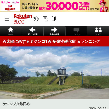
ホーム
新しい記事
過去の記事
コメント
シェア
🌞太陽に恋するミジンコ1🌞 多発性硬化症 ＆ランニング
ケシンプタ⑭回め
2024.02.22