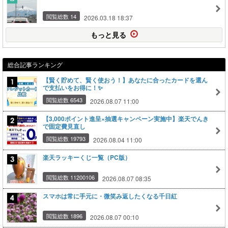
閲覧総数 14
2026.03.18 18:37
もっと見る
総合記事ランキング
【賢く貯めて、賢く使おう！】あなたに合ったカードを選ん
で支払いをお得に！✨
閲覧総数 6543
2026.08.07 11:00
【3,000ポイント進呈×抽選キャンペーン実施中】楽天でんき
で固定費見直し
閲覧総数 19793
2026.08.04 11:00
楽天ラッキーくじ一覧（PC版）
閲覧総数 11200106
2026.08.07 08:35
スマホは常に手元に・微笑み返したくなる千日紅
閲覧総数 1896
2026.08.07 00:10