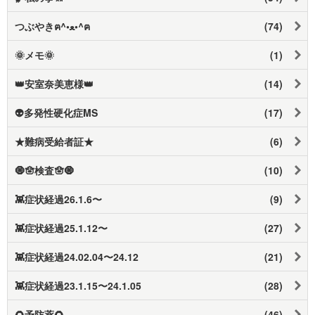
つぶやきฅ⁠^⁠•⁠ﻌ⁠•⁠^⁠ฅ
(74)
🌞メモ🌞
(1)
👑安室奈美恵様👑
(14)
👽多発性硬化症MS
(17)
★難病受給者証★
(6)
🧿🪬検査🪬🧿
(10)
👾症状経過26.1.6〜
(9)
👾症状経過25.1.12〜
(27)
👾症状経過24.02.04〜24.12
(21)
👾症状経過23.1.15〜24.1.05
(28)
🌻予防薬🌻
(46)