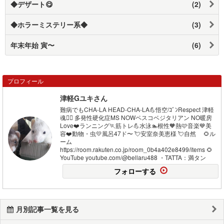
◆デザート😋
(2)
◆ホラーミステリー系◆
(3)
年末年始 寅〜
(6)
プロフィール
津軽Gユキさん
難病でもCHA-LA HEAD-CHA-LA💪悟空/ｺﾞﾝRespect 津軽
魂❤️‍🔥 多発性硬化症MS NOWペスコベジタリアン NO暖房
Love❤️ランニング🏃筋トレ💪水泳🏊根性🧡熱🩷音楽💙美
容❤️動物・虫💛風呂47ド〜 💘安室奈美恵様 💘自然 🌻ル
ーム
https://room.rakuten.co.jp/room_0b4a402e8499/items 🌻
YouTube youtube.com/@bellaru488 ・TATTA：満タン
フォローする
月別記事一覧を見る