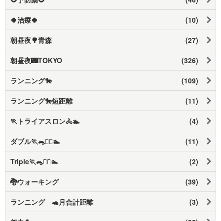
🍀治療🍀
(10)
朝昼夜🌳青森
(27)
朝昼夜🌃TOKYO
(326)
ランニング🐎
(109)
ランニング🐎短距離
(11)
🏃トライアスロン🚴🏊️
(4)
ダブル🏃🐀🚴‍♀️🏊️
(11)
Triple🏃🐀🚴‍♀️🏊️
(2)
🐉ウォーキング
(39)
ランニング 🐢月合計距離
(3)