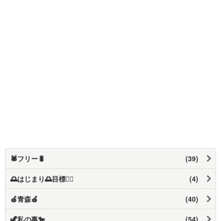
🕷️フリー🐛
(39)
🌅はじまり🌅目標❤️‍🔥
(4)
🍎青森🍎
(40)
🦖私の事🐎
(54)