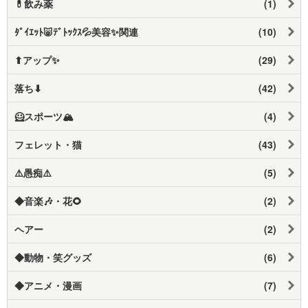
💊飲み薬
(1)
ﾀﾞｲｴｯﾄ🐷ﾃﾞﾄｯｸｽ💦美容✨関連
(10)
⬆アップ✨
(29)
落ち⬇
(42)
🦸スポーツ🏔️
(4)
フェレット・猫
(43)
⚠️愚痴⚠️
(5)
◆音楽🎶・花🌻
(2)
ヘアー
(2)
◆動物・笑グッズ
(6)
◆アニメ・漫画
(7)