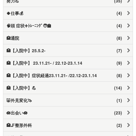
努力💪
(35)
🍀仕事💰
(4)
🧠頭 症状➕️ﾄﾚｰﾆﾝｸﾞ🧑‍🏫
(4)
🏥通院
(8)
🏥【入院中】25.5.2-
(7)
🏥【入院中】 23.11.21- / 22.12-23.1.14
(9)
🏥【入院中】症状経過23.11.21- /22.12-23.1.14
(8)
🏥【入院中】💪
(14)
🐷外見変化🦄
(1)
🪷出会い🪷
(23)
🏥🦵整形外科
(2)