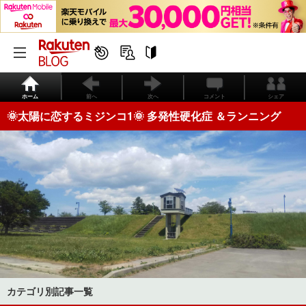
ホーム
前へ
次へ
コメント
シェア
🌞太陽に恋するミジンコ1🌞 多発性硬化症 ＆ランニング
カテゴリ別記事一覧