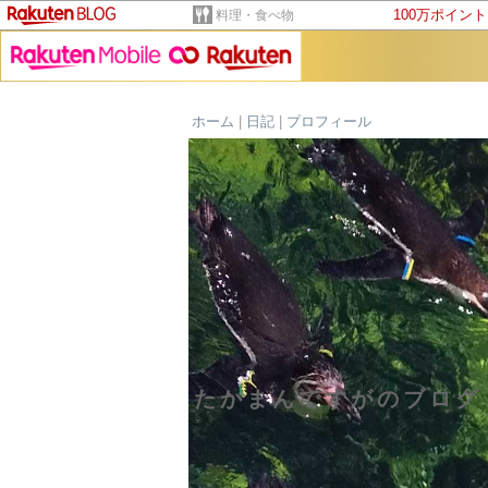
100万ポイン
料理・食べ物
ホーム
|
日記
|
プロフィール
たかまんですがのブログ