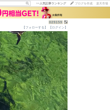
>>
人気記事ランキング
ブログを作成
楽天市場
029159
【フォローする】
【ログイン】
【毎日開催】
15記事にいいね！で1ポイント
10秒滞在
いいね!
--
/
--