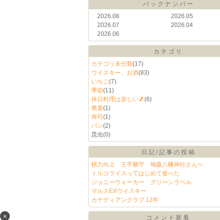
バックナンバー
2026.08
2026.05
2026.07
2026.04
2026.06
カテゴリ
カテゴリ未分類
(17)
ウイスキー、お酒
(83)
いちご
(7)
季節
(11)
休日料理は楽しい🎵
(6)
蕎麦
(1)
寿司
(1)
パン
(2)
昆虫
(0)
日記/記事の投稿
棋力向上 王手勝守 鳩森八幡神社さんへ
トルコライスってはじめて食べた
ジョニーウォーカー グリーンラベル
マルスEXウイスキー
カナディアンクラブ 12年
×
コメント新着