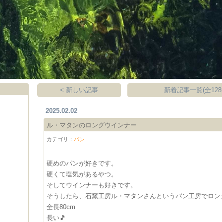
< 新しい記事
新着記事一覧(全128
2025.02.02
ル・マタンのロングウインナー
カテゴリ：
パン
硬めのパンが好きです。
硬くて塩気があるやつ。
そしてウインナーも好きです。
そうしたら、石窯工房ル・マタンさんというパン工房でロン
全長80cm
長い🎵