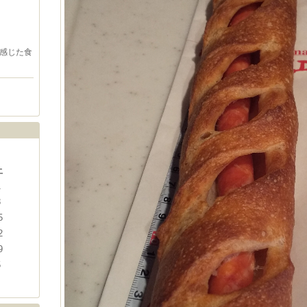
感じた食
土
1
8
5
2
9
5