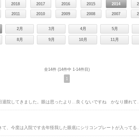
2018
2017
2016
2015
2014
2011
2010
2009
2008
2007
2月
3月
4月
5月
8月
9月
10月
11月
全14件 (14件中 1-14件目)
1
手術も無事終わり、昨日退院してきました。眼は思ったよ
昨日、佐賀から帰ってきて、今度は入院です去年怪我した眼底にシリコン