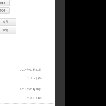
2013
2006
6月
12月
2014年01月31日
り…良くないですね かなり腫れてて結構キツいです(>_
コメント(0)
2014年01月28日
プレートが入ってるので、それを取る手術です元気なのに入院は辛いっす
コメント(0)