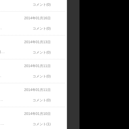
。
コメント(0)
2014年01月16日
 今日からちょっと疲れた身体を癒しに行ってきます…ゴールデンジョッキーズシリーズ、トウケイニセイ記念と最後は悔しいおもいをしたので、身も心もリフレッシュして、まずは今月末のM&Kに向けて頑張りますまた1から努力します
コメント(0)
2014年01月13日
1月13日に水沢競馬場で行われたトウケイニセイ記念はスーブルソーに騎乗しました。中団内の位置取りでレースを進め、向正面で単独4番手となると、直線を向いて最内を突いて伸びたもののゴール前で一杯となり3着でした。優勝は1番人気のドリームクラフトでした。
コメント(0)
2014年01月11日
たものの直線で外に持ち出して差を詰めて3着でした。優勝は1番人気のコミュニティでした。
コメント(0)
2014年01月11日
記念はスーブルソーに騎乗します。枠順は2枠2番に決まりました。スーブルソーは前走の桐花賞を優勝しました。重賞連勝できるよう頑張りますので、ぜひ水沢競馬場で応援して下さい。
コメント(0)
2014年01月10日
岩手競馬の開催も、冬休み前残り3日です寒波の影響で天気が気になるところですが、熱いレースをみせれるように頑張りますので応援よろしくお願いします雪が降って喜んでいるのは夢だけです
コメント(1)