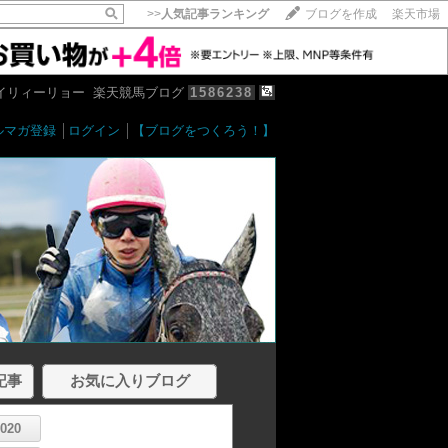
>>
人気記事ランキング
ブログを作成
楽天市場
イリィーリョー 楽天競馬ブログ
1586238
ルマガ登録
│
ログイン
│
【ブログをつくろう！】
記事
お気に入りブログ
2020