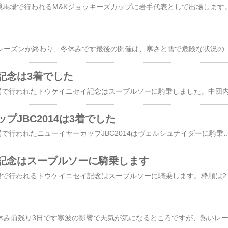
賀競馬場で行われるM&Kジョッキーズカップに岩手代表として出場します
岩手競馬はレギュラーシーズンが終わり、冬休みです最後の開催は、寒さと雪で危険な状況の中でのレースでしたが、人も馬も最後まで頑張ってくれました何年かぶりに怪我なくレギュラーシーズンを終えることができたので、嬉しく思います
記念は3着でした
プJBC2014は3着でした
1月11日に水沢競馬場で行われたニューイヤーカップJBC2014はヴェルシュナイダーに騎乗しました。4番手内の位置取りでレースを進め、3コーナーでやや離され
記念はスーブルソーに騎乗します
1月13日に水沢競馬場で行われるトウケイニセイ