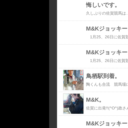
悔しいです。
M&Kジョッキー
1月25、26日に佐賀
M&Kジョッキ
鳥栖駅到着。
陶くんも合流 競馬場
M&K。
佐賀に出発!!(^O^)政
M&Kジョッキ