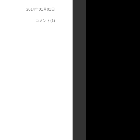
2014年01月01日
ービーを勝つことができ、最後に岩手競馬グランプリ、桐花賞を勝つことができました最高のかたちで締めくくることがてき、嬉しく思うと同時に本当にたくさんの方に感謝しています2014年、今年はとにかく…上手くなりたい色んな経験をして成長していきたいと思っていますそしてもう1つ、競馬場のスタンドをお客さんでいっぱいにできるように頑張って盛り上げていきたいです今年も応援よろしくお願いいたします
コメント(1)