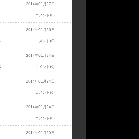
2014年01月27日
でした とても残念です悔しい気持ちと、申し訳ない気持ちと、情けない気持ちでいっぱいです大好きな本場のとんこつラーメンに癒されてから帰ります一蘭のラーメン
コメント(0)
2014年01月26日
。
コメント(0)
2014年01月24日
1月25、26日に佐賀競馬場で行われるM&Kジョッキーカップの騎乗馬が決まり、25日の第1戦はダンスインザスカイで4枠4番に、26日の第2戦はヒラボクボスで1枠1番となりました。活躍できるよう頑張りますので、ご声援よろしくお願いします。
コメント(0)
2014年01月24日
コメント(0)
2014年01月24日
コメント(0)
2014年01月20日