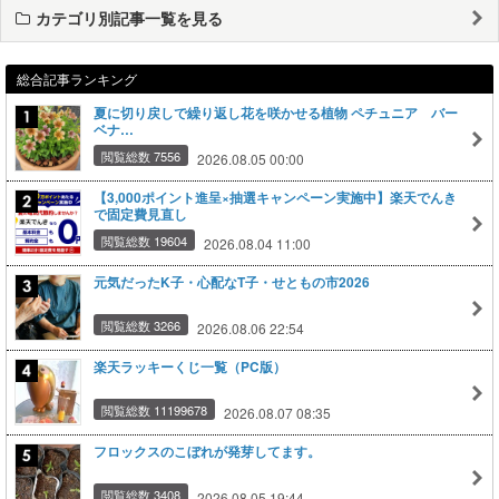
カテゴリ別記事一覧を見る
総合記事ランキング
夏に切り戻しで繰り返し花を咲かせる植物 ペチュニア バー
ベナ…
閲覧総数 7556
2026.08.05 00:00
【3,000ポイント進呈×抽選キャンペーン実施中】楽天でんき
で固定費見直し
閲覧総数 19604
2026.08.04 11:00
元気だったK子・心配なT子・せともの市2026
閲覧総数 3266
2026.08.06 22:54
楽天ラッキーくじ一覧（PC版）
閲覧総数 11199678
2026.08.07 08:35
フロックスのこぼれが発芽してます。
閲覧総数 3408
2026.08.05 19:44