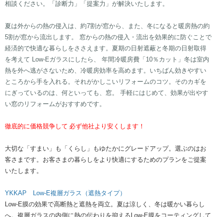
相談ください。「診断力」「提案力」が解決いたします。
夏は外からの熱の侵入は、約7割が窓から、また、冬になると暖房熱の約
5割が窓から流出します。 窓からの熱の侵入・流出を効果的に防ぐことで
経済的で快適な暮らしをささえます。​夏期の日射遮蔽と冬期の日射取得
を考えて Low-Eガラスにしたら、 年間冷暖房費「10％カット」冬は室内
熱を外へ逃がさないため、冷暖房効率を高めます。いちばん効きやすい
ところから手を入れる。それがかしこいリフォームのコツ。そのカギを
にぎっているのは、何といっても、窓。 手軽にはじめて、効果が出やす
い窓のリフォームがおすすめです。
徹底的に価格競争して
必ず他社より安くします！
​​​大切な「すまい」も「くらし」もゆたかにグレードアップ。選ぶのはお
客さまです。お客さまの暮らしをより快適にするためのプランをご提案
いたします。
​YKKAP Low-E複層ガラス（遮熱タイプ）​​
​Low-E膜の効果で高断熱と遮熱を両立。夏は涼しく、冬は暖かい暮らし
へ。複層ガラスの内側に熱の伝わりを抑えるLow-E膜をコーティングして