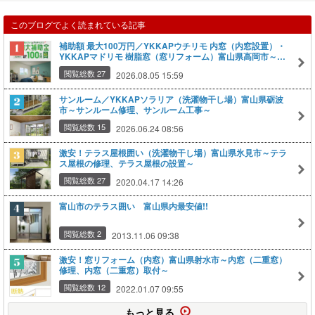
このブログでよく読まれている記事
補助額 最大100万円／YKKAPウチリモ 内窓（内窓設置）・
YKKAPマドリモ 樹脂窓（窓リフォーム）富山県高岡市～先
進的窓リノベ事業～
閲覧総数 27
2026.08.05 15:59
サンルーム／YKKAPソラリア（洗濯物干し場）富山県砺波
市～サンルーム修理、サンルーム工事～
閲覧総数 15
2026.06.24 08:56
激安！テラス屋根囲い（洗濯物干し場）富山県氷見市～テラ
ス屋根の修理、テラス屋根の設置～
閲覧総数 27
2020.04.17 14:26
富山市のテラス囲い 富山県内最安値!!
閲覧総数 2
2013.11.06 09:38
激安！窓リフォーム（内窓）富山県射水市～内窓（二重窓）
修理、内窓（二重窓）取付～
閲覧総数 12
2022.01.07 09:55
もっと見る