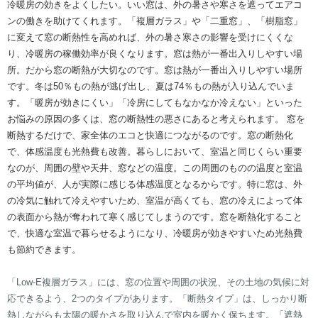
​冷暖房の効きをよくしたい。いい窓は、外の暑さや寒さを遮ってエアコ
ンの働きを助けてくれます。「複層ガラス」や「二重窓」、「樹脂窓」
に変えて窓の断熱性を高めれば、外の暑さ寒さの影響を受けにくくな
り、冷暖房の稼働効率が良くなります。窓は熱が一番出入りしやすい場
所。だから窓の断熱が大切なのです。窓は熱が一番出入りしやすい場所
です。冬は50％もの熱が逃げ出し、夏は74％もの熱が入り込んでいま
す。「暖房が効きにくい」「冷房にしてもなかなか冷えない」といった
お悩みの原因の多くは、窓の断熱性の悪さにあると考えられます。 窓を
断熱するだけで、家全体のエコと快適につながるのです。窓の断熱化
で、体感温度も光熱費も改善。暮らしにおいて、室温と同じくらい重要
なのが、周囲の壁や天井、窓などの温度。この周囲のものの温度と室温
の平均値が、人が実際に感じる体感温度となるからです。特に窓は、外
の冷気に触れて冷えやすいため、室温が高くても、窓の冷えによって体
の表面から熱が奪われて寒く感じてしまうのです。窓を断熱化すること
で、快適な室温で暮らせるようになり、冷暖房が効きやすいため光熱費
も節約できます。
「Low-E複層ガラス」には、窓の位置や周囲の状況、その土地の気候に対
応できるよう、2つのタイプがあります。「断熱タイプ」は、しっかり断
熱しながらも太陽の暖かさを取り込んで室内を暖かく保ちます。「遮熱