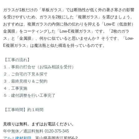
​ガラスが1枚だけの「単板ガラス」では断熱性が低く外の暑さ寒さの影響
を受けやすいため、ガラスを2枚にした「複層ガラス」を選びましょう。
おすすめは、複層ガラスの内側に熱の伝わりを抑える「Low-E（低放射）
金属膜」をコーティングした「Low-E複層ガラス」です。「2枚のガラ
ス」と「金属膜」、何かに似ていると思いませんか？ そうです、「Low-
E複層ガラス」は魔法瓶と似た構造を持っているのです。
【工事の流れ】
１．事前の打合せ（お悩み相談を受付）
２．ご自宅の下見＆採寸
３．最終見積り＆ご契約
４．工事実施
５．建付調整を行い工事完了
【工事時間】約１時間
見積りは無料。まずはお電話ください。
​年中無休／通話料無料 0120-375-345
​アルミ建材和田
​富山県高岡市江尻856-2​