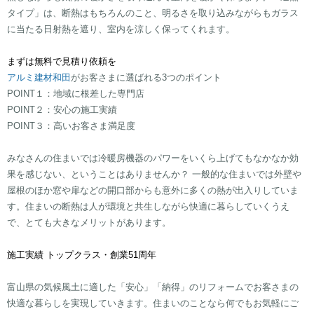
タイプ」は、断熱はもちろんのこと、明るさを取り込みながらもガラス
に当たる日射熱を遮り、室内を涼しく保ってくれます。
まずは無料で見積り依頼を
アルミ建材和田
がお客さまに選ばれる​3​つのポイント​​​​​​​​​​​​
​​​​POINT１：地域に根差した専門店
​​POINT２：安心の施工実績
​​POINT３：高いお客さま満足度​​
​​みなさんの住まいでは冷暖房機器のパワーをいくら上げてもなかなか効
果を感じない、ということはありませんか？ 一般的な住まいでは外壁や
屋根のほか窓や扉などの開口部からも意外に多くの熱が出入りしていま
す。住まいの断熱は人が環境と共生しながら快適に暮らしていくうえ
で、とても大きなメリットがあります。
施工実績 トップクラス・創業51周年
​​​​​​​​​​​富山県の気候風土に適した「安心」「納得」のリフォームでお客さまの
快適な暮らしを実現していきます。住まいのことなら何でもお気軽にご