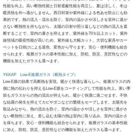
性能を向上。高い断熱性能と日射遮蔽性能を両立し、夏は涼しく、冬は
暖房熱を外へ逃がしません。西日対策や紫外線による色あせ防止にも効
果的です。熱の流入・流出を防ぐ。室内の温かさや涼しさを室外に逃が
さない断熱性を持ちながら、太陽の日射や照り返しなどの熱の流入を遮
断することで、室内の暑さを抑えます。紫外線を70％以上カット。紫外
線領域の吸収性能が高いため、紫外線も大幅カット。大切な家具やカー
ペットを日焼けによる退色、変色から守ります。安心・便利機能も組合
せられます。複層ガラスの基本性能に加え、防犯、防災、意匠性などの
機能を加えたガラスも選べます。
​YKKAP Low-E複層ガラス（断熱タイプ）​​​​​
​Low-E膜の効果で高断熱を実現。暖かく快適な暮らしへ。複層ガラスの内
側に熱の伝わりを抑えるLow-E膜をコーティングして性能を向上。寒い季
節もガラスからの熱の流出が抑えられ、暖かく快適に過ごせます。不快
な結露の発生を抑えてカビやダニなどの繁殖もセーブします。太陽光を
取込みながら、熱の流出を防ぐ。室内の温かさや涼しさを室外に逃がさ
ない断熱性に加え、差し込む太陽の熱は室内に取り込み、室内の温かさ
を保ちます。安心・便利機能も組合せられます。複層ガラスの基本性能
に加え、防犯、防災、意匠性などの機能を加えたガラスも選べます。