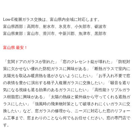
Low-E複層ガラス交換は、富山県内全域に対応します。
富山県西部：高岡市、射水市、氷見市、小矢部市、砺波市
富山県東部：富山市、滑川市、中新川郡、魚津市、黒部市
​富山県
最安！
​「玄関ドアのガラスが割れた」「窓のクレセント錠が壊れた」「防犯対
策に欠かせない優れた防犯ガラスに興味がある」「断熱ガラスで室内に
太陽光を取込み暖房熱を逃がさないようにしたい」「お手入れ不要で窓
の表情を豊かに演出する格子入複層ガラスに交換したい」「騒音を遮り
気になる視線も遮る効果のあるガラスにしたい」「高性能トリプルガラ
ス樹脂窓に興味がある」「太陽の熱線と紫外線から守ってくれる遮熱ガ
ラスにしたい」「強風時の飛来物対策として破壊されにくいガラスに交
換したい」など、窓ガラスの修理から、ニーズに対応した窓のリフォー
ム工事まで、窓まわりのことなら何でもお任せください。窓の専門店で
す。