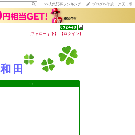
>>
人気記事ランキング
ブログを作成
楽天市場
892440
【フォローする】
【ログイン】
【毎日開催】
15記事にいいね！で1ポイント
10秒滞在
いいね!
--
/
--
材和田
PR