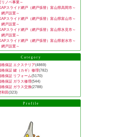
窓リノベ事業～
KKAPスライド網戸（網戸張替）富山県高岡市～
、網戸設置～
KKAPスライド網戸（網戸張替）富山県富山市～
、網戸設置～
KKAPスライド網戸（網戸張替）富山県氷見市～
、網戸設置～
KKAPスライド網戸（網戸張替）富山県射水市～
、網戸設置～
Category
価格保証 エクステリア
(4869)
価格保証 鍵（カギ）修理
(782)
価格保証 リフォーム
(5170)
価格保証 ガラス修理
(544)
価格保証 ガラス交換
(2788)
材和田
(323)
Profile