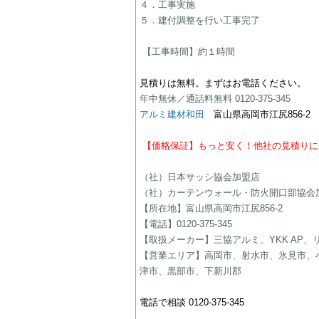
４．工事実施
５．建付調整を行い工事完了
【工事時間】約１時間
​​​​見積りは無料。まずはお電話ください。
​年中無休／通話料無料 0120-375-345
アルミ建材和田
富山県高岡市江尻856-2​
​​​
【価格保証】もっと安く！他社の見積りに
（社）日本サッシ協会加盟店
（社）カーテンウォール・防火開口部協会
【所在地】富山県高岡市江尻856-2
【電話】0120-375-345
【取扱メーカー】三協アルミ、YKK AP、
【営業エリア】高岡市、射水市、氷見市、
津市、黒部市、下新川郡
電話で相談 0120-375-345