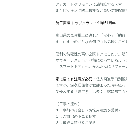
ア」カードやリモコンで施解錠するスマー
またピッキング防止機能など高い防犯配慮
施工実績
トップクラス・創業51周年
富山県の気候風土に適した「安心」「納得
す。住まいのことなら何でもお気軽にご相
便利で防犯性の高い玄関ドアにしたい。明
マでキーレスが当たり前になっているよう
「スマートドア」へ、かんたんにリフォー
家に居ても注意が必要
／侵入窃盗手口別認
ですが、深夜居住者が寝静まった時を狙っ
て侵入する「居空き」も多く、家に居ても
【工事の流れ】
１．事前の打合せ（お悩み相談を受付）​
２．ご自宅の下見＆採寸
３．最終見積り＆ご契約