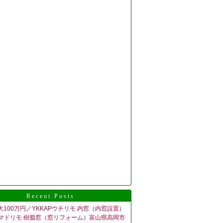
Recent Posts
大100万円／YKKAPウチリモ 内窓（内窓設置）
Pマドリモ 樹脂窓（窓リフォーム）富山県高岡市