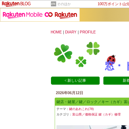
100万ポイント山
そのほか
HOME
|
DIARY
|
PROFILE
窓･
< 新しい記事
新着
2026年06月12日
鍵店・鍵屋／鍵／ロック／キー（カギ）富
テーマ：
鍵のあれこれ(78)
カテゴリ：
富山県／価格保証 鍵（カギ）修理