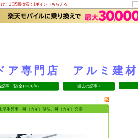
分け！1日5回検索で1ポイントもらえる
ドア専門店 アルミ建
記事一覧(全14476件)
過去の記事 >
山県氷見市～鍵（カギ）修理、鍵（カギ）交換～