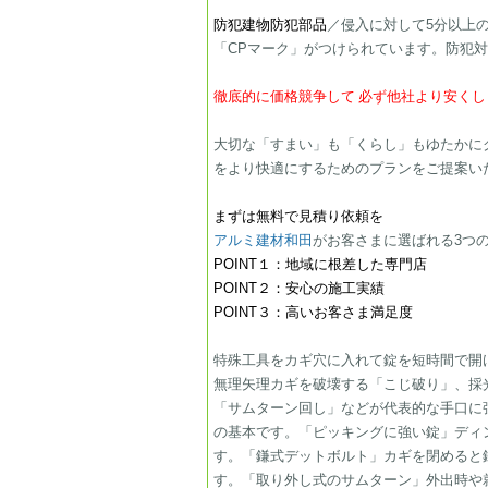
防犯建物防犯部品
／侵入に対して5分以上
「CPマーク」がつけられています。防犯
​徹底的に価格競争して
必ず他社より安くし
大切な「すまい」も「くらし」もゆたかに
をより快適にするためのプランをご提案いたします。​
​​まずは無料で見積り依頼を
アルミ建材和田
がお客さまに選ばれる​3​つ
POINT１：地域に根差した専門店
​​POINT２：安心の施工実績
​​​POINT３：高いお客さま満足度
特殊工具をカギ穴に入れて錠を短時間で開
無理矢理カギを破壊する「こじ破り」、採
「サムターン回し」などが代表的な手口に
の基本です。「ピッキングに強い錠」ディ
す。「鎌式デットボルト」カギを閉めると
す。「取り外し式のサムターン」外出時や