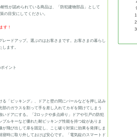
の耐性が認められている商品は、「防犯建物部品」として
対策の目安にしてください。
1
2
ます！
3
グレードアップ。選ぶのはお客さまです。お客さまの暮らし
​​​​​​​
のポイント
ける「ピッキング」、ドアと壁の間にバールなどを押し込み
光部のガラスを割って手を差し入れてカギを開けてしまう
強いドアにする。「2ロックや多点締り」ドアや引戸の防犯
ンプルキーなど優れた耐ピッキング性能を持つ錠がありま
鎌が飛び出して扉を固定し、こじ破り対策に効果を発揮しま
就寝時に取り外しておけば安心です。「電気錠のスマートド