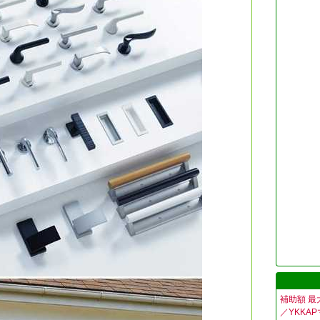
補助額 最
／YKKA