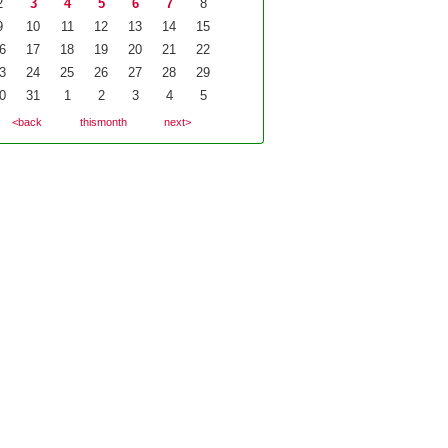
2
3
4
5
6
7
8
9
10
11
12
13
14
15
6
17
18
19
20
21
22
3
24
25
26
27
28
29
0
31
1
2
3
4
5
<back
thismonth
next>