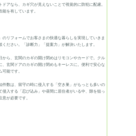
トドアなら、カギ穴が見えないことで視覚的に防犯に配慮。
性能を有しています。
」のリフォームでお客さまの快適な暮らしを実現していきま
談ください。「診断力」「提案力」が解決いたします。
日から、玄関のカギの開け閉めはリモコンやカードで。クル
に、玄関ドアのカギの開け閉めもキーレスに。便利で安心な
ム可能です。
知件数は、留守の時に侵入する「空き巣」がもっとも多いの
て侵入する「忍び込み」や昼間に居住者がいる中、隙を狙っ
注意が必要です。