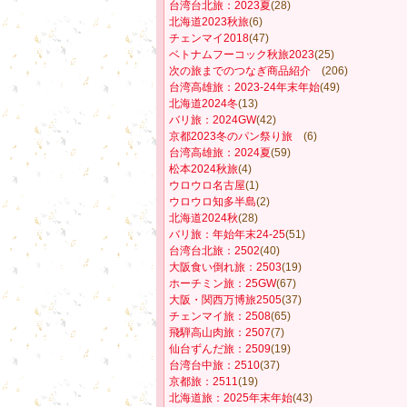
台湾台北旅：2023夏
(28)
北海道2023秋旅
(6)
チェンマイ2018
(47)
ベトナムフーコック秋旅2023
(25)
次の旅までのつなぎ商品紹介
(206)
台湾高雄旅：2023-24年末年始
(49)
北海道2024冬
(13)
バリ旅：2024GW
(42)
京都2023冬のパン祭り旅
(6)
台湾高雄旅：2024夏
(59)
松本2024秋旅
(4)
ウロウロ名古屋
(1)
ウロウロ知多半島
(2)
北海道2024秋
(28)
バリ旅：年始年末24-25
(51)
台湾台北旅：2502
(40)
大阪食い倒れ旅：2503
(19)
ホーチミン旅：25GW
(67)
大阪・関西万博旅2505
(37)
チェンマイ旅：2508
(65)
飛騨高山肉旅：2507
(7)
仙台ずんだ旅：2509
(19)
台湾台中旅：2510
(37)
京都旅：2511
(19)
北海道旅：2025年末年始
(43)