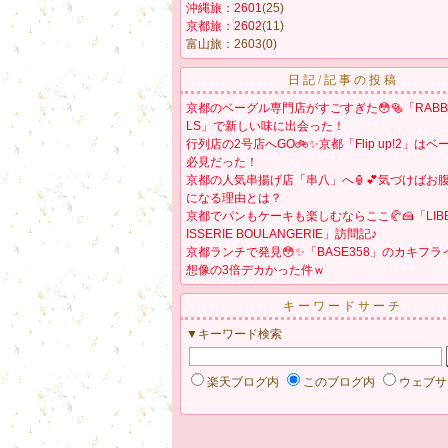
沖縄旅：2601
(25)
京都旅：2602
(11)
富山旅：2603
(0)
日記/記事の投稿
京都のベーグル専門店がすごすぎた😳🥯「RABBIT
LS」で新しい味に出会った！
行列店の2号店へGO🚲✨京都「Flip up!2」は
必見だった！
京都の人気串揚げ店「串八」へ🏮💕気づけばお
になる理由とは？
京都でパンもケーキも楽しむならここ🥐🍰「LIBER
ISSERIE BOULANGERIE」訪問記♪
京都ランチで発見😳✨「BASE358」のカキフ
想像の3倍デカかった件ｗ
キーワードサーチ
▼キーワード検索
楽天ブログ内
このブログ内
ウェブサ