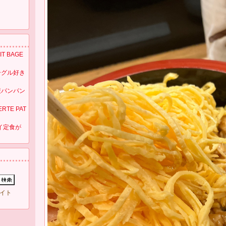
 BAGE
ベーグル好き
腹パンパン
TE PAT
ライ定食が
イト