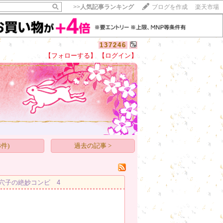
>>
人気記事ランキング
ブログを作成
楽天市場
137246
【フォローする】
【ログイン】
【毎日開催】
15記事にいいね！で1ポイント
10秒滞在
いいね!
--
/
--
件)
過去の記事 >
穴子の絶妙コンビ 4