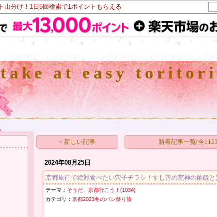
ント山分け！1日5回検索で1ポイントもらえる
take at easy toritori
< 新しい記事
新着記事一覧(全1153
2024年08月25日
京都旅行で絶対食べたい穴子チラシ！すし善の究極の酢飯と
テーマ：
そうだ、京都行こう！(1034)
カテゴリ：
京都2023冬のパン祭り旅