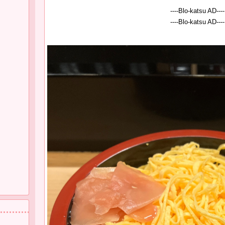
----Blo-katsu AD----
----Blo-katsu AD----