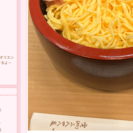
にオリエン
するよ～
土
1
8
5