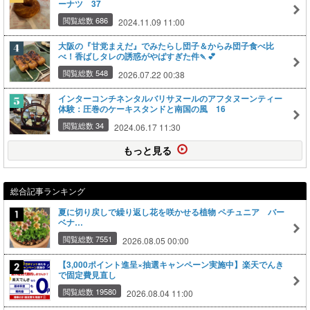
ーナツ 37
閲覧総数 686
2024.11.09 11:00
大阪の『甘党まえだ』でみたらし団子＆からみ団子食べ比
べ！香ばしタレの誘惑がやばすぎた件🍡💕
閲覧総数 548
2026.07.22 00:38
インターコンチネンタルバリサヌールのアフタヌーンティー
体験：圧巻のケーキスタンドと南国の風 16
閲覧総数 34
2024.06.17 11:30
もっと見る
総合記事ランキング
夏に切り戻しで繰り返し花を咲かせる植物 ペチュニア バー
ベナ…
閲覧総数 7551
2026.08.05 00:00
【3,000ポイント進呈×抽選キャンペーン実施中】楽天でんき
で固定費見直し
閲覧総数 19580
2026.08.04 11:00