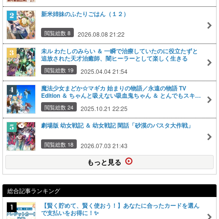
新米姉妹のふたりごはん（１２）
閲覧総数 8
2026.08.08 21:22
未ル わたしのみらい ＆ 一瞬で治療していたのに役立たずと
追放された天才治癒師、闇ヒーラーとして楽しく生きる
閲覧総数 19
2025.04.04 21:54
魔法少女まどか☆マギカ 始まりの物語／永遠の物語 TV
Edition ＆ ちゃんと吸えない吸血鬼ちゃん ＆ とんでもスキル
で異世界放浪メシ２
閲覧総数 24
2025.10.21 22:25
劇場版 幼女戦記 ＆ 幼女戦記 閑話「砂漠のパスタ大作戦」
閲覧総数 18
2026.07.03 21:43
もっと見る
総合記事ランキング
【賢く貯めて、賢く使おう！】あなたに合ったカードを選ん
で支払いをお得に！✨