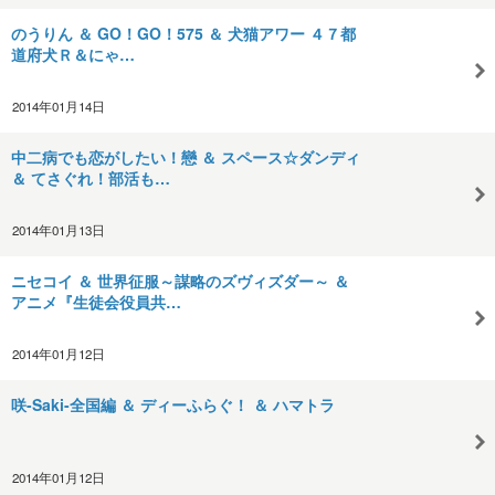
のうりん ＆ GO！GO！575 ＆ 犬猫アワー ４７都
道府犬Ｒ＆にゃ…
2014年01月14日
中二病でも恋がしたい！戀 ＆ スペース☆ダンディ
＆ てさぐれ！部活も…
2014年01月13日
ニセコイ ＆ 世界征服～謀略のズヴィズダー～ ＆
アニメ『生徒会役員共…
2014年01月12日
咲-Saki-全国編 ＆ ディーふらぐ！ ＆ ハマトラ
2014年01月12日