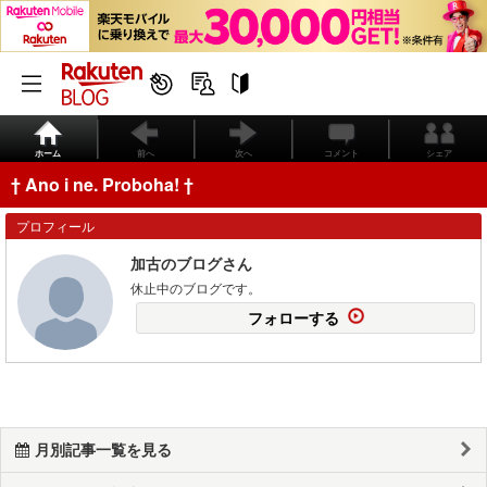
ホーム
前へ
次へ
コメント
シェア
† Ano i ne. Proboha! †
プロフィール
加古のブログさん
休止中のブログです。
フォローする
月別記事一覧を見る