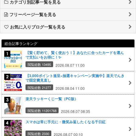
カテゴリ別記事一覧を見る
フリーページ一覧を見る
お気に入りブログ一覧を見る
総合記事ランキング
【賢く貯めて、賢く使おう！】あなたに合ったカードを選ん
で支払いをお得に！✨
閲覧総数 13495
2026.08.07 11:00
【3,000ポイント進呈×抽選キャンペーン実施中】楽天でんき
で固定費見直し
閲覧総数 21277
2026.08.04 11:00
楽天ラッキーくじ一覧（PC版）
閲覧総数 11201768
2026.08.07 08:35
スマホは常に手元に・微笑み返したくなる千日紅
閲覧総数 2330
2026.08.07 00:10