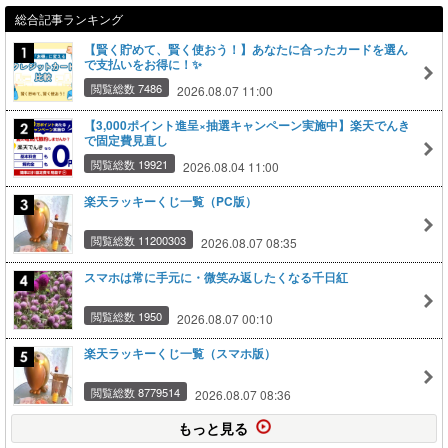
総合記事ランキング
【賢く貯めて、賢く使おう！】あなたに合ったカードを選ん
で支払いをお得に！✨
閲覧総数 7486
2026.08.07 11:00
【3,000ポイント進呈×抽選キャンペーン実施中】楽天でんき
で固定費見直し
閲覧総数 19921
2026.08.04 11:00
楽天ラッキーくじ一覧（PC版）
閲覧総数 11200303
2026.08.07 08:35
スマホは常に手元に・微笑み返したくなる千日紅
閲覧総数 1950
2026.08.07 00:10
楽天ラッキーくじ一覧（スマホ版）
閲覧総数 8779514
2026.08.07 08:36
もっと見る