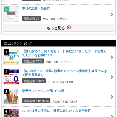
本日の急騰・急落株
閲覧総数 34
2020.09.03 20:25
もっと見る
総合記事ランキング
【賢く貯めて、賢く使おう！】あなたに合ったカードを選ん
で支払いをお得に！✨
閲覧総数 7021
2026.08.07 11:00
【3,000ポイント進呈×抽選キャンペーン実施中】楽天でんき
で固定費見直し
閲覧総数 19862
2026.08.04 11:00
楽天ラッキーくじ一覧（PC版）
閲覧総数 11200214
2026.08.07 08:35
スマホは常に手元に・微笑み返したくなる千日紅