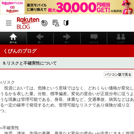
ホーム
前へ
次へ
コメント
シェア
くぴんのブログ
9.リスクと不確実性について
パソコン版で見る
○リスク
投資においては、危険という意味ではなく、どれくらい価格が変化し
うるかを表した量。分散、標準偏差。変化の度合いが正規分布に従うよ
うな現象は管理可能である。身長、体重など。交通事故、病気などはあ
る一定の確率で発現するため、管理可能なリスクであり保険が成り立
つ。
○不確実性
地震、津波、市場の暴騰、暴落など変化の度合いが非常に大きく管理