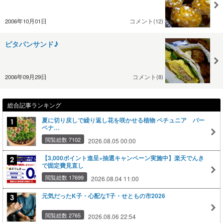
2006年10月01日
コメント(12)
ピタパンサンド♪
2006年09月29日
コメント(8)
総合記事ランキング
夏に切り戻しで繰り返し花を咲かせる植物 ペチュニア バー
ベナ…
閲覧総数 7102
2026.08.05 00:00
【3,000ポイント進呈×抽選キャンペーン実施中】楽天でんき
で固定費見直し
閲覧総数 17699
2026.08.04 11:00
元気だったK子・心配なT子・せともの市2026
閲覧総数 2765
2026.08.06 22:54