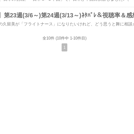
23週(3/6～)第24週(3/13～)ﾈﾀﾊﾞﾚ＆視聴率＆感
全10件 (10件中 1-10件目)
1