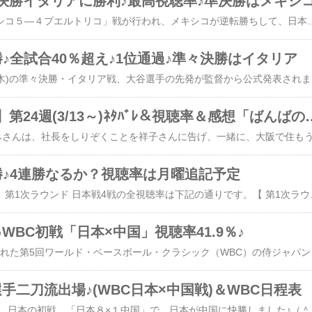
決勝イタリアに勝利♪最高視聴率♪準決勝はメキシ
今日、準々決勝「メキシコ５―４プエルトリコ」戦が行われ、メキシコが逆転勝ちして、日本の準決勝の相手は、メキシコに決定しました（＾＾）16日(木)、テレビ朝日系で生中継された第5回ワールド・ベースボール・クラシック（WBC）準々決勝「日本×イタリア」戦、「日本９－３イタリア」で、日本が快勝しました♪（＾＾）平均世帯視聴率(関東)は、４８.０％(PM7：09～9：54)で、WBCの歴代視聴率で最高でした♪（＾＾）試合は、10時半位まで続きましたが、枠が途中で分かれています。続きの(9：54～11：11)の枠は、43.6％で、「報道ステーション」枠となっています(汗)この枠内で、試合終了後は、試合の振り返り等を放送しました。瞬間最高視聴率は、午後9時59分、５４.５％。7回裏の攻撃で、右手小指を骨折した源田壮亮内野手が右前適時打を放って9点めが入った場面でした（＾＾）この時間は「報道ステーション」枠内でした（＾＾；）純粋に試合時間での世帯平均視聴率を知りたいと思っていたら、サンケイスポーツ新聞に載っていました♪（＾＾）7時9分～10時33分の世帯視聴率４８.７％とのこと♪ちゃんと試合時間で集計してくれたのは、珍しいです（＾＾）今までお知らせしていた＜第2戦＞韓国戦４４.４%というのなども、試合全部の平均ではないです（汗） 試合は7時少し過ぎに始まりましたが、7時37分で、枠が分かれています(汗)＜第2戦＞「日本－韓国戦」の世帯視聴率（関東地区）★２５.１％（後６：00～７：３７） 個人１５.０％★４４.４％（後７：３７～１１：２０）個人２８.９％ ＜準々決勝＞「日本－イタリア」の世帯視聴率（関東地区）★２６.１％（PM6：34～7：09）個人１５.５％（試合開始前）★４８.０％（PM7：09～9：54）個人３１.２％★４３.６％（PM9：54～11：10）「報道ステーション」★４８.７％（PM7：09～10：33）試合開始から終了迄の集計源田選手、右手小指を骨折していたのに出場して活躍♪（＾＾）痛いでしょうに、すごかったですね♪（＾＾）でも、もし、米国チームだったらドクターストップがかかって、出場させなかったでしょう(汗)源田選手、骨折がひどくなりませんように★プロ野球に戻っても、活躍できますように★（＾＾）準々決勝は、大谷選手が先発で、打順、村上選手が5番になって、4番に吉田選手が上がりました♪大谷選手、最初から全力投球で、侍ジャパンは3回裏、大谷選手のセーフティバンドヒットをきっかけに、岡本の3ランなどで4点を先制♪（＾＾）5回に大谷選手が疲れたのか、四球２つとヒット等で、2点を返されてしまいましたが、その裏、すぐに、村上選手と岡本選手の連続タイムリーツーベースで3点追加♪突き放しました♪（＾＾）取られてすぐに取り返したのが、良かったと思います♪（＾＾）岡本選手は、3回裏の3ランと5回裏のタイムリーツーベースで、5打点♪（＾＾）2打数2安打、5打点で、大活躍でした♪ヒーローインタビュー、「最高です♪」を繰り返し、面白かったです♪（＾＾）村上選手も4番から5番になって、気持ちがラクになったのか、3打席2安打で、タイムリーツーベースで打点もあげ、活躍しました♪（＾＾）4番になった吉田選手もプレッシャーを感じなかったようで、7回裏にホームランを打ちました♪投手陣は、大谷→伊藤→今永→ダルビッシュ→大勢→甲斐→中村と万全の投手リレーで、3点に抑えました♪（＾＾）そのうちの2点は、大谷投手、1点はダルビッシュ投手で、長く投げた人ほど、点を取られた感じでした。ただ、ダルビッシュ投手の打たれたソロホームランは、ヌートバー選手がフェンスの一番上に当たって入ったのでは？と抗議しましたが、点差があったせいか、監督は抗議しませんでした。これはヌートバー選手の言う通りだったかもしれませんが、下手にランナーが残るより、リズムを崩さなくて、良かったかも？（＾＾）とにかく、「日本９－３イタリア」で快勝でした♪（＾＾）日本の準決勝の相手は、メキシコで、米国マイアミで、21日(火)朝8時からです。祝日ですが、朝なので、視聴率、40％いかないのでは？？（＾＾；）先発は、佐々木投手ではないかと思いますが、どうでしょうか？？侍ジャパンの皆さん、時差ボケで大変でしょうけれど、頑張って下さい（＾＾）決勝戦は、どこが相手になるか分かりませんが、先発は山本投手で、クローザー(優勝投手)はダルビッシュ投手ではないかと、予想します♪（＾＾）ただ、もし、優勝したとしても、プエルトリコのように、マウンドの周りに皆が集まって、米国メジャー最高のクローザーが大怪我して、1シーズン絶望とならないよう、控えめに喜ぶようお願いします♪（＾＾）【 第5回 第1次ラウンド 日本戦 関東地区 世帯
♪全試合40％超え♪1位通過♪準々決勝はイタリア
＜3/15(水)追記＞3/16(木)の準々決勝・イタリア戦、大谷選手の先発が監督から公式発表されました♪ ＊ ＊ ＊ ＊ ＊第5回ワールド・ベースボール・クラシック（WBC）１次ラウンド、日本が全勝で、プールBを１位通過♪（＾＾）プールＡ2位通過のイタリアと、3/15(水)19時～、準々決勝で対戦することになりました（＾＾）プールＡ1位通過のキューバと、プールB2位通過のオーストラリアが対戦します。プールAは激戦だったようで
【舞いあがれ！】第24週(3/13～)
勝♪4連勝なるか？視聴率は月曜追記予定
＜3/13(月)追記＞WBC、第1次ラウンド 日本戦4戦の全視聴率は下記の通りです。【 第1次ラウンド 日本戦 関東地区の平均世帯視聴率 】＜第1戦＞41.9％ 第5回第1次ラウンド「日本8―1中国」（23年3月9日）＜第2戦＞44.4% 第5回第1次ラウンド「日本13―4韓国」（23年3月10日）＜第3戦＞43.1％ 第5回第1次ラウンド「日本10―2チェコ」(23年3月11日)＜第4戦＞43.2％ 第5回第1次ラウンド「日本7―1オーストラリア」(23年3月12日)最高だったのは、日韓戦で、44.4％。第1回決勝「日本―キューバ」（06年3月21日）の43.4％を抜いて、歴代1位の高視聴率でした（＾＾）韓国戦の44.4％は、昨年の全番組1位だったサッカーW杯「日本×コスタリカ」戦の42.9％（テレビ朝日、11月27日）も上回ったとのこと♪韓国戦の瞬間最高視聴率は、関東地区で５０.９％、関西地区で５０.６％。いずれも日本の猛攻が続いた六回裏(５点追加)の6回無死満塁、4番・村上選手の左犠飛で9点目を挙げた場面の午後９
WBC初戦「日本×中国」視聴率41.9％♪
9日にTBS系で生中継された第5回ワールド・ベースボール・クラシック（WBC）の侍ジャパンの初戦「日本VS中国」の世帯視聴率41.9％(関東)と高視聴率でした♪（＾＾）瞬間最高視聴率は、午後8時49分、リアル二刀流出場の大谷翔平選手が1―0で迎えた4回にタイムリーツーベースを放って、2点追加した場面で、45.9％♪殆ど、関東人の半分が見たということで、すごいですね♪（＾＾）平均視聴率の41.9％は、今年の視聴率では、日本テレビが生中継した箱根駅伝の復路（1月3日）の29.6％、往路（同2日）の27.5％を抜いて、今年1位の高視聴率♪WBCでは、歴代2位の記録とのこと♪（＾＾）最近、テレビ離れが続いて、視聴率が低迷していたのに、すごいです♪（＾＾）個人視聴率は、前半部分（午後6時～8時9分）が18.6％、後半部分（同8時9分～11時）が27.1％でした（＾＾）試合開
手二刀流出場♪(WBC日本×中国戦)＆WBC日程表
＜3/10(金)追記＞ WBC、日本の初戦、「日本８×１中国」で、日本が中国に快勝しました♪（＾＾）途中、「３－１」になってしまった時は、もしかしたら、追いつかれるかも？と思いましたが、出てくる投手、皆、素晴らしくて、打たれず、逆に、日本が後半、突き放せて、良かったです♪（＾＾）明日の韓国戦は、ダルビッシュ投手が先発予定と発表されました♪（＾＾）ダルビッシュ投手、侍ジャパンのチームリーダーみたいに、練習の最初から来て、頑張ってくれているので、ぜひ、韓国戦も、今日のように、打たれないでほしいです（＾＾） ＊ ＊ ＊ ＊ ＊​今日からWBC(WORLD BASEBALL CLASSIC)が始まりました♪「オランダ ４－２ キューバ」で、オランダが勝ちました♪「チャイニーズ・タイペイ―パナマ」は、今夜20時からです（＾＾）日本戦は、明日の中国戦からです♪（＾＾）第1戦の中国戦は、大谷翔平選手が先発で、二刀流で出場すると、発表されまし