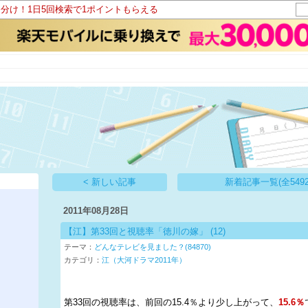
山分け！1日5回検索で1ポイントもらえる
帳
< 新しい記事
新着記事一覧(全5492
2011年08月28日
【江】第33回と視聴率「徳川の嫁」
(12)
テーマ：
どんなテレビを見ました？(84870)
カテゴリ：
江（大河ドラマ2011年）
第33回の視聴率は、前回の15.4％より少し上がって、
15.6％