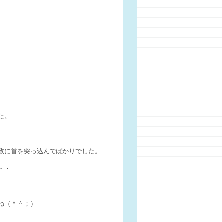
た。
政に首を突っ込んでばかりでした。
・・
ね（＾＾；）