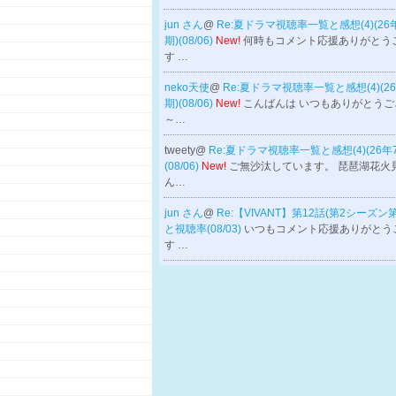
jun さん
@
Re:夏ドラマ視聴率一覧と感想(4)(26
期)(08/06)
New!
何時もコメント応援ありがとう
す …
neko天使
@
Re:夏ドラマ視聴率一覧と感想(4)(2
期)(08/06)
New!
こんばんは いつもありがとうご
～…
tweety@
Re:夏ドラマ視聴率一覧と感想(4)(26年
(08/06)
New!
ご無沙汰しています。 琵琶湖花火
ん…
jun さん
@
Re:【VIVANT】第12話(第2シーズン
と視聴率(08/03)
いつもコメント応援ありがとう
す …