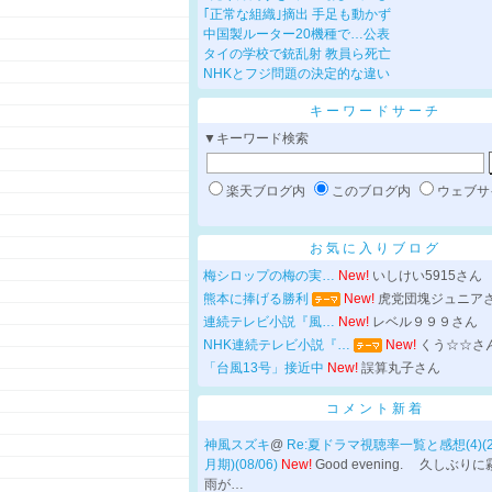
｢正常な組織｣摘出 手足も動かず
中国製ルーター20機種で…公表
タイの学校で銃乱射 教員ら死亡
NHKとフジ問題の決定的な違い
キーワードサーチ
▼キーワード検索
楽天ブログ内
このブログ内
ウェブサ
お気に入りブログ
梅シロップの梅の実…
New!
いしけい5915さん
熊本に捧げる勝利
New!
虎党団塊ジュニア
連続テレビ小説『風…
New!
レベル９９９さん
NHK連続テレビ小説『…
New!
くう☆☆さ
「台風13号」接近中
New!
誤算丸子さん
コメント新着
神風スズキ
@
Re:夏ドラマ視聴率一覧と感想(4)(
月期)(08/06)
New!
Good evening. 久しぶり
雨が…