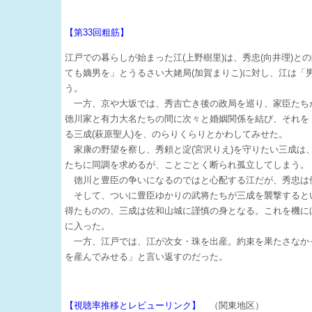
【第33回粗筋】
江戸での暮らしが始まった江(上野樹里)は、秀忠(向井理)
ても嫡男を」とうるさい大姥局(加賀まりこ)に対し、江は「
う。
一方、京や大坂では、秀吉亡き後の政局を巡り、家臣たちが
徳川家と有力大名たちの間に次々と婚姻関係を結び、それを
る三成(萩原聖人)を、のらりくらりとかわしてみせた。
家康の野望を察し、秀頼と淀(宮沢りえ)を守りたい三成は、
たちに同調を求めるが、ことごとく断られ孤立してしまう。
徳川と豊臣の争いになるのではと心配する江だが、秀忠は
そして、ついに豊臣ゆかりの武将たちが三成を襲撃すると
得たものの、三成は佐和山城に謹慎の身となる。これを機に
に入った。
一方、江戸では、江が次女・珠を出産。約束を果たさなか
を産んでみせる」と言い返すのだった。
【視聴率推移とレビューリンク】
（関東地区）