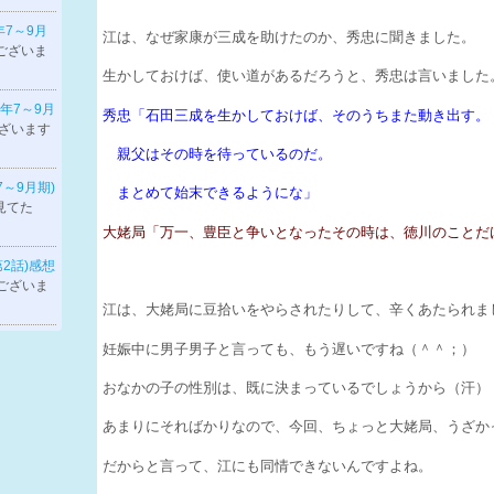
年7～9月
江は、なぜ家康が三成を助けたのか、秀忠に聞きました。
ございま
生かしておけば、使い道があるだろうと、秀忠は言いました
6年7～9月
秀忠「石田三成を生かしておけば、そのうちまた動き出す。
ざいます
親父はその時を待っているのだ。
7～9月期)
まとめて始末できるようにな」
見てた
大姥局「万一、豊臣と争いとなったその時は、徳川のことだ
第2話)感想
ございま
江は、大姥局に豆拾いをやらされたりして、辛くあたられま
妊娠中に男子男子と言っても、もう遅いですね（＾＾；）
おなかの子の性別は、既に決まっているでしょうから（汗）
あまりにそればかりなので、今回、ちょっと大姥局、うざか
だからと言って、江にも同情できないんですよね。