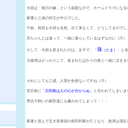
今回は「徳川の嫁」という副題なので、ホームドラマになる
家康と三成の対立が中心でした。
千姫、前回も今回も全然、出て来なくて、どうしてるのでし
完ちゃんとは違って、一緒に暮らしているはずなのに（汗）
珠
そして、今回も産まれたのは、女子で、「
（たま）
」と
大姥局はがっかりして、産まれたばかりの珠と一緒に泣きま
それにしても三成、人望が全然ないですね（汗）
官兵衛に
「石田殿は人の心が分からぬ」
と言われてしまいま
秀吉子飼いの家臣達にも嫌われてしまって・・・
家康と並んで五大老筆頭の前田利家が亡くなり、政局は混乱