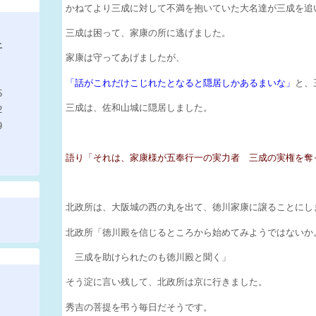
かねてより三成に対して不満を抱いていた大名達が三成を追
三成は困って、家康の所に逃げました。
土
家康は守ってあげましたが、
「話がこれだけこじれたとなると隠居しかあるまいな」
と、
5
三成は、佐和山城に隠居しました。
2
9
語り「それは、家康様が五奉行一の実力者 三成の実権を奪
北政所は、大阪城の西の丸を出て、徳川家康に譲ることにし
北政所「徳川殿を信じるところから始めてみようではないか
三成を助けられたのも徳川殿と聞く」
そう淀に言い残して、北政所は京に行きました。
秀吉の菩提を弔う毎日だそうです。