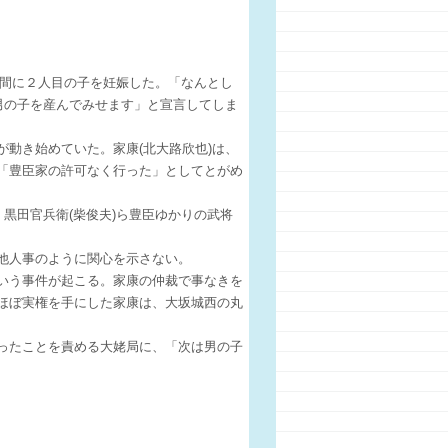
との間に２人目の子を妊娠した。「なんとし
男の子を産んでみせます」と宣言してしま
動き始めていた。家康(北大路欣也)は、
「豊臣家の許可なく行った」としてとがめ
黒田官兵衛(柴俊夫)ら豊臣ゆかりの武将
他人事のように関心を示さない。
いう事件が起こる。家康の仲裁で事なきを
ほぼ実権を手にした家康は、大坂城西の丸
ったことを責める大姥局に、「次は男の子