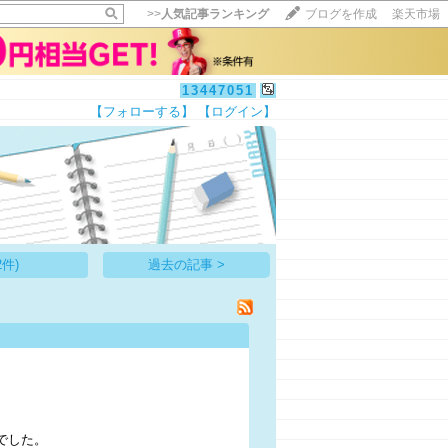
>>
人気記事ランキング
ブログを作成
楽天市場
13447051
【フォローする】
【ログイン】
【毎日開催】
15記事にいいね！で1ポイント
10秒滞在
いいね!
--
/
--
件)
過去の記事 >
でした。