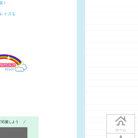
演！
ーレイズも
で応援しよう
ホーム
0