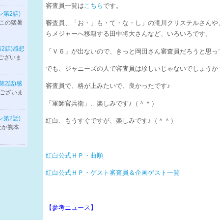
審査員一覧は
こちら
です。
ン第2話)
/5 この猛暑
審査員、「お・」も・て・な・し」の滝川クリステルさんや
らメジャーへ移籍する田中将大さんなど、いろいろです。
第2話)感想
「Ｖ６」が出ないので、きっと岡田さん審査員だろうと思っ
ございま
でも、ジャニーズの人で審査員は珍しいじゃないでしょうか
ン第2話)感
審査員で、格が上みたいで、良かったです♪
うございま
「軍師官兵衛」、楽しみです♪（＾＾）
ン第2話)
紅白、もうすぐですが、楽しみです♪（＾＾）
なかなか熊本
紅白公式ＨＰ・曲順
紅白公式ＨＰ・ゲスト審査員＆企画ゲスト一覧
【参考ニュース】