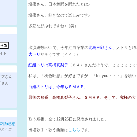
壇蜜さん、日本舞踊を踊れたとは♪
壇蜜さん、好きなので楽しみです♪
多彩な顔ぶれですね♪（笑）
出演総数50回で、今年紅白卒業の
北島三郎さん
、大トリと噂
イト
大トリ
だそうです（＾＾；）
紅組トリは高橋真梨子
（６４）さんだそうで、じぇじぇじぇ
私は、「桃色吐息」が好きですが、「for you・・・」を歌
ニアさん
子さん
白組のトリは、今年もＳＭＡＰ。
最後の順番、高橋真梨子さん、ＳＭＡＰ、そして、究極の大
歌う順番、全て12月26日に発表されました。
第2話)感想
がとうご
出場歌手・歌う曲順は
こちら
です。