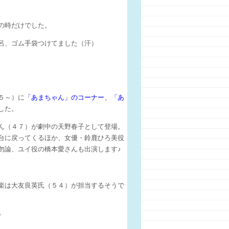
の時だけでした。
呂、ゴム手袋つけてました（汗）
５～）に
「あまちゃん」のコーナー、「あ
した。
ん（４７）が劇中の天野春子として登場。
台に戻ってくるほか、女優・鈴鹿ひろ美役
勿論、ユイ役の橋本愛さんも出演します♪
楽は大友良英氏（５４）が担当するそうで
♪