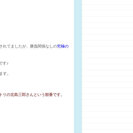
されてましたが、勝負関係なしの
究極の
です♪
います。
トリの北島三郎さんという順番です。