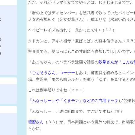
ただ、それがドラマ仕立てでやるとは、じぇじぇじぇです♪
「暦の上ではディセンバー」を陰武者で歌っていたベイビー
土
メ女の有馬めぐ（足立梨花さん）、成田りな（水瀬いのりさ
ベイビーレイズも出れて、良かったです♪（＾＾）
5
クドカンと、アキの祖母「夏ばっぱ」の宮本信子さん（６８
2
審査員でも、夏ばっぱもこの寸劇にも参加してほしいです♪
9
「あまちゃん」のパラパラ漫画で話題の
鉄拳さんが「こんな
「ごちそうさん」コーナー
もあり、審査員を務めるヒロイン
場。主題歌「雨のち晴レルヤ」を歌う「ゆず」を見守るとの
これは例年通りですね（＾＾；）
「ふなっしー」や「くまモン」などのご当地キャラ
も特別枠
「ふなっしー」、遂に紅白まで、すごいですね♪（笑）
壇蜜さん
（３３）が、日本舞踊という意外な特技で、出場歌
らかに。