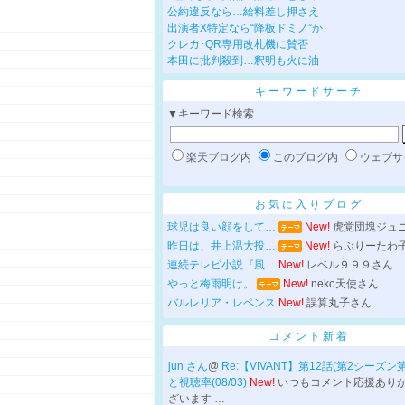
公約違反なら…給料差し押さえ
出演者X特定なら“降板ドミノ”か
クレカ･QR専用改札機に賛否
本田に批判殺到…釈明も火に油
キーワードサーチ
▼キーワード検索
楽天ブログ内
このブログ内
ウェブサ
お気に入りブログ
球児は良い顔をして…
New!
虎党団塊ジュ
昨日は、井上温大投…
New!
らぶりーたわ
連続テレビ小説『風…
New!
レベル９９９さん
やっと梅雨明け。
New!
neko天使さん
バルレリア・レペンス
New!
誤算丸子さん
コメント新着
jun さん
@
Re:【VIVANT】第12話(第2シーズン
と視聴率(08/03)
New!
いつもコメント応援あり
ざいます …