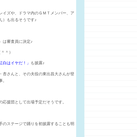
レイズや、ドラマ内のＧＭＴメンバー、ア
ん）も出るそうです♪
）は審査員に決定♪
（＾＾）
紅白はイヤだ！」
も披露♪
・杏さんと、その夫役の東出昌大さんが登
事。
の応援団として出場予定だそうです。
手のステージで踊りを初披露することも明