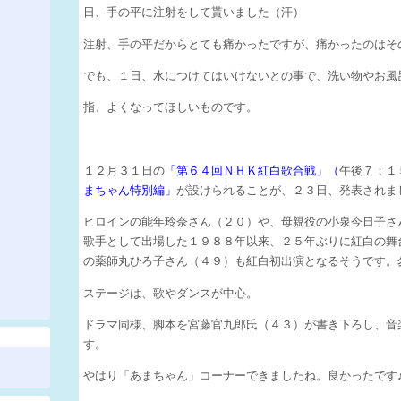
日、手の平に注射をして貰いました（汗）
注射、手の平だからとても痛かったですが、痛かったのはそ
でも、１日、水につけてはいけないとの事で、洗い物やお風
指、よくなってほしいものです。
１２月３１日の
「第６４回ＮＨＫ紅白歌合戦」（
午後７：１
まちゃん特別編」
が設けられることが、２３日、発表されま
ヒロインの能年玲奈さん（２０）や、母親役の小泉今日子さ
歌手として出場した１９８８年以来、２５年ぶりに紅白の舞
の薬師丸ひろ子さん（４９）も紅白初出演となるそうです。
ステージは、歌やダンスが中心。
ドラマ同様、脚本を宮藤官九郎氏（４３）が書き下ろし、音
す。
やはり「あまちゃん」コーナーできましたね。良かったです