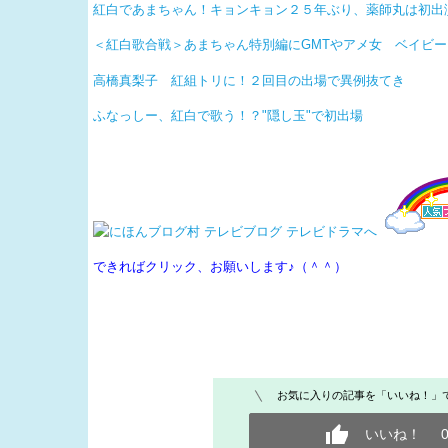
紅白であまちゃん！キョンキョン２５年ぶり、薬師丸は初出
＜紅白歌合戦＞あまちゃん特別編にGMTやアメ女 ベイビ
高橋真梨子 紅組トリに！２回目の出場で異例抜てき
ふなっしー、紅白で歌う！？"隠し玉"で初出場
できればクリック、お願いします♪（＾＾）
お気に入りの記事を「いいね！」
いいね！