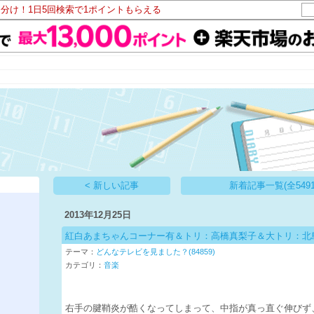
山分け！1日5回検索で1ポイントもらえる
帳
< 新しい記事
新着記事一覧(全5491
2013年12月25日
紅白あまちゃんコーナー有＆トリ：高橋真梨子＆大トリ：北
テーマ：
どんなテレビを見ました？(84859)
カテゴリ：
音楽
右手の腱鞘炎が酷くなってしまって、中指が真っ直ぐ伸びず