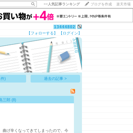
>>
人気記事ランキング
ブログを作成
楽天市場
13444802
【フォローする】
【ログイン】
【毎日開催】
15記事にいいね！で1ポイント
10秒滞在
いいね!
--
/
--
件)
過去の記事 >
島三郎
(8)
、曲げ辛くなってきてしまったので、今