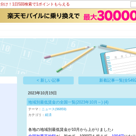
山分け！1日5回検索で1ポイントもらえる
帳
< 新しい記事
新着記事一覧(全5492
2023年10月19日
地域別最低賃金の全国一覧(2023年10月～)
(4)
テーマ：
ニュース(96859)
カテゴリ：
経済
各地の地域別最低賃金が10月から上がりました♪