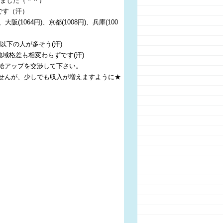
りました（＾＾）
です（汗）
、大阪(1064円)、京都(1008円)、兵庫(100
以下の人が多そう(汗)
地域格差も相変わらずです(汗)
給アップを交渉して下さい。
せんが、少しでも収入が増えますように★