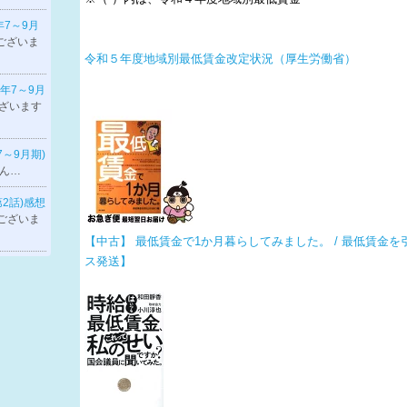
年7～9月
ございま
令和５年度地域別最低賃金改定状況（厚生労働省）
6年7～9月
ざいます
7～9月期)
ん…
第2話)感想
ございま
【中古】 最低賃金で1か月暮らしてみました。 / 最低賃金を引
ス発送】