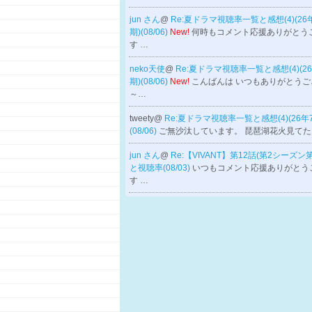
jun さん
@
Re:夏ドラマ視聴率一覧と感想(4)(26
期)(08/06)
New!
何時もコメント応援ありがとう
す …
neko天使
@
Re:夏ドラマ視聴率一覧と感想(4)(2
期)(08/06)
New!
こんばんは いつもありがとうご
～…
tweety@
Re:夏ドラマ視聴率一覧と感想(4)(26年
(08/06)
ご無沙汰しています。 琵琶湖花火見てた
jun さん
@
Re:【VIVANT】第12話(第2シーズン
と視聴率(08/03)
いつもコメント応援ありがとう
す …