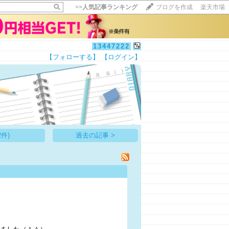
>>
人気記事ランキング
ブログを作成
楽天市場
13447222
【フォローする】
【ログイン】
【毎日開催】
15記事にいいね！で1ポイント
10秒滞在
いいね!
--
/
--
件)
過去の記事 >