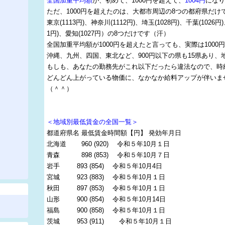
全国加重平均額
が、初めて、1000円を超えて、
1004円
にな
ただ、1000円を超えたのは、大都市周辺の8つの都府県だけ
東京(1113円)、神奈川(1112円)、埼玉(1028円)、千葉(1026円)
1円)、愛知(1027円）の8つだけです（汗）
全国加重平均額が1000円を超えたと言っても、実際は1000円
沖縄、九州、四国、東北など、900円以下の県も15県あり、
もしも、あなたの勤務先がこれ以下だったら違法なので、時
どんどん上がっている物価に、なかなか給料アップが伴いま
（＾＾）
＜地域別最低賃金の全国一覧＞
都道府県名 最低賃金時間額【円】 発効年月日
北海道 960 (920) 令和５年10月１日
青森 898 (853) 令和５年10月７日
岩手 893 (854) 令和５年10月4日
宮城 923 (883) 令和５年10月１日
秋田 897 (853) 令和５年10月１日
山形 900 (854) 令和５年10月14日
福島 900 (858) 令和５年10月１日
茨城 953 (911) 令和５年10月１日