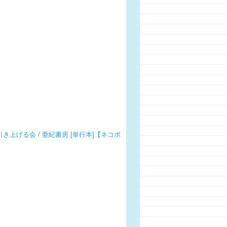
き上げる会 / 亜紀書房 [単行本]【ネコポ