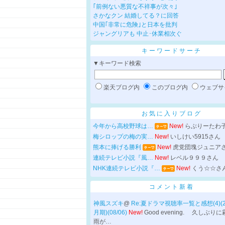
｢前例ない悪質な不祥事が次々｣
さかなクン 結婚してる？に回答
中国｢非常に危険｣と日本を批判
ジャングリアも 中止･休業相次ぐ
キーワードサーチ
▼キーワード検索
楽天ブログ内
このブログ内
ウェブサ
お気に入りブログ
今年から高校野球は…
New!
らぶりーたわ
梅シロップの梅の実…
New!
いしけい5915さん
熊本に捧げる勝利
New!
虎党団塊ジュニア
連続テレビ小説『風…
New!
レベル９９９さん
NHK連続テレビ小説『…
New!
くう☆☆さ
コメント新着
神風スズキ
@
Re:夏ドラマ視聴率一覧と感想(4)(
月期)(08/06)
New!
Good evening. 久しぶり
雨が…