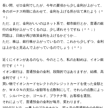
長い間、ゼロ金利でしたが、今年の夏頃から少し金利が上がって、
冬のボーナス時期に合わせて、金利を上げる所が出て来たよう（＾
＾）
ただ、まだ、金利がいいのはネット系で、都市銀行とか、普通の銀
行の金利が上がってくるのは、少し遅れそうですね（＾＾；）
問題は、日銀が再び政策金利を上げるかどうか…
ただ、株は、銀行株が上がっているので、これから少しずつ、金利
は上がると見込んで上がっているのでしょう（＾＾）
近くにイオンがあるのなら、今のところ、私のお勧めは、イオン銀
行です（＾＾）
イオン銀行は、普通預金の金利、段階的ではありますが、結構、高
金利です（＾＾）
買い物でイオンカードセレクトのクレジットカードを使った金額と
か、ＷＡＯＮの支払い金額等を点数制にして、それらの点数によっ
て、シルバーとか、ゴールド、プラチナ等、お客様を選別。
それによって、普通預金の金利が毎月、変わります。
150点以上で、一番上のプラチナだと、翌々月の普通預金の金利が