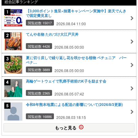
総合記事ランキング
【3,000ポイント進呈×抽選キャンペーン実施中】楽天でんき
で固定費見直し
閲覧総数 15017
2026.08.04 11:00
てんや名物 たれづけ大江戸天丼
閲覧総数 4426
2026.08.05 00:00
夏に切り戻しで繰り返し花を咲かせる植物 ペチュニア バー
ベナ…
閲覧総数 3889
2026.08.05 00:00
高輪ゲートウェイで乳癌手術前のK子を励ます会
閲覧総数 2365
2026.08.05 07:42
令和8年熊本地震による配送の影響について(2026/8/3更新)
閲覧総数 16886
2026.08.03 18:15
もっと見る