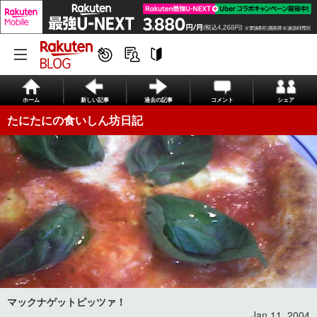
ホーム
新しい記事
過去の記事
コメント
シェア
たにたにの食いしん坊日記
マックナゲットピッツァ！
Jan 11, 2004