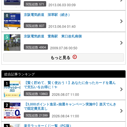
閲覧総数 571
2013.06.03 00:09
京阪電気鉄道 深草駅（続き）
閲覧総数 837
2013.06.04 01:40
京阪電気鉄道 萱島駅 東口改札南側
閲覧総数 4904
2009.07.06 00:50
もっと見る
総合記事ランキング
【賢く貯めて、賢く使おう！】あなたに合ったカードを選ん
で支払いをお得に！✨
閲覧総数 13863
2026.08.07 11:00
【3,000ポイント進呈×抽選キャンペーン実施中】楽天でんき
で固定費見直し
閲覧総数 21399
2026.08.04 11:00
楽天ラッキーくじ一覧（PC版）