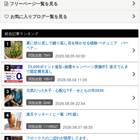
フリーページ一覧を見る
お気に入りブログ一覧を見る
総合記事ランキング
夏に切り戻しで繰り返し花を咲かせる植物 ペチュニア バー
ベナ…
閲覧総数 7541
2026.08.05 00:00
【3,000ポイント進呈×抽選キャンペーン実施中】楽天でんき
で固定費見直し
閲覧総数 19517
2026.08.04 11:00
元気だったK子・心配なT子・せともの市2026
閲覧総数 3240
2026.08.06 22:54
楽天ラッキーくじ一覧（PC版）
閲覧総数 11199527
2026.08.07 08:35
フロックスのこぼれが発芽してます。