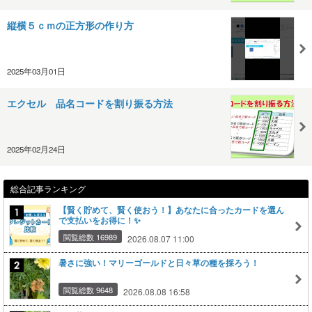
縦横５ｃｍの正方形の作り方
2025年03月01日
エクセル 品名コードを割り振る方法
2025年02月24日
総合記事ランキング
【賢く貯めて、賢く使おう！】あなたに合ったカードを選ん
で支払いをお得に！✨
閲覧総数 16989
2026.08.07 11:00
暑さに強い！マリーゴールドと日々草の種を採ろう！
閲覧総数 9648
2026.08.08 16:58