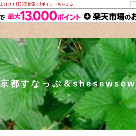
ト山分け！1日5回検索で1ポイントもらえる
京都すなっぷ＆shesewsew