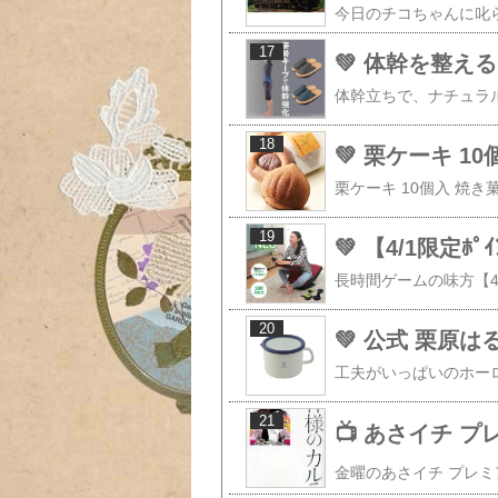
17
💚 体幹を整える
18
19
20
💚 公式 栗原は
21
📺️ あさイチ