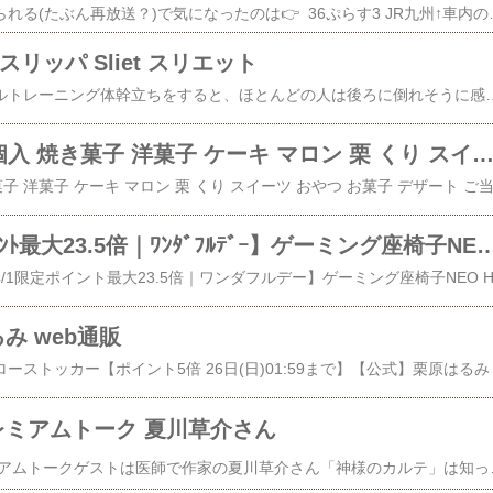
​​今日のチコちゃんに叱られる(たぶん再放送？)で気になったのは​👉 36ぷらす3 JR九州​↑車内の様子を紹介した動画もありました梅酒を作る体験(有料)他や
スリッパ Sliet スリエット
体幹立ちで、ナチュラルトレーニング体幹立ちをすると、ほとんどの人は後ろに倒れそうに感じます。それほど、普段前かがみの姿勢で歩いています。Slietは体の重心を後ろに意識させることで、下腹、ヒップ、ふくらはぎにキュッと力が入り 体幹が鍛えられ体のラインを整えるスリッパです。#体幹 #スリッパ #体幹トレーニング #メンズ #トレーニング
💚 栗ケーキ 10個入 焼き菓子 洋菓子 ケーキ マロン 栗 くり スイーツ おやつ お菓子 デザート ご当地スイーツ お取り寄せスイーツ 
💚 【4/1限定ﾎﾟｲﾝﾄ最大23.5倍｜ﾜﾝﾀﾞﾌﾙﾃﾞｰ】ゲーミング座椅子NEO HZL-アロー | 座椅子 回転 リクライニング 一人用 リクライニングチェア ゲーム 回転式 ゲームチェ
るみ web通販
 プレミアムトーク 夏川草介さん
​​​​​金曜のあさイチ プレミアムトークゲストは医師で作家の夏川草介さん「神様のカルテ」は知ってましたが すみません作者までは存じあげず💦番組に届いた似顔絵のイラストを嬉しそうにニコニコ眺めていて…柔らかい印象、優しい語り口の方でした。延命治療など深い話も。小説は、疲弊していた夏川さんに仕事以外の事をしてみたらと奥さんに言われ書き始めたそう。家族(妻)に面白いと言ってもらえ、自分の気持ちの整理もつきそれで終わりのつもりだっ