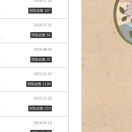
2026.07.20
閲覧総数 107
...価格：2,817円～（税込、送料別) (2026/7/20時点)月光貴陽 プラム (7-12玉/約1.8kg) 山梨・長野産 秀品 きよう 国産 す...価格：6,998円～（税込、送料無料) (2026/7/20時点)貴陽美味しい食べ方も紹介すももと生ハムのカルパッチョ すもものパウンドケーキパウンドケーキはお二人とも気に入った模様。「こうゆうグリーンだよもいいね」華丸さん、「いいですね」大吉さんすもものスムージーはレシピカテゴリーで別にご紹介↓👉👉👉 📝 すもものスムージー あさイチ みんなグリーンだよ#あさイチ #みんなグリーンだよ #すもも最後までご覧いただき、ありがとうございました
2026.07.31
閲覧総数 56
楽天クラッチ募金令和8年熊本地震被害支援募金こちらは楽天クラッチ募金への進み方の案内です。すべて画像のみでリンクはしてません。下記の手順で実際のページへ進めます。🌱🌱🌱🌱🌱🌱🌱🌱🌱🌱🌱🌱楽天市場のトップページを下の方までスクロールして「楽天クラッチ募金」へ進む🌱🌱🌱🌱🌱🌱🌱🌱🌱🌱🌱🌱飛んだページをスクロールして「熊本地震被害支援募金」の画像をタップ(またはクリック)🌱🌱🌱🌱🌱🌱🌱🌱🌱🌱🌱🌱募金の方法を選ぶ(楽天ポイントでも募金できます)あとは手順にしたがって募金しますちなみに、お買い物でポイントを使う時は「楽天ポイント」と「楽天キャッシュ」から選択して使いますが、クラッチ募金は「楽天ポイント」のみのようです。もう少しポイント貯めてから募金します😅🌱🌱🌱🌱🌱🌱🌱🌱🌱🌱🌱🌱あわせて注意情報もチェックしておくと安心です※こちらは画像です実際のページから【注意】の情報をご確認ください#楽天クラッチ募金 #熊本地震 #応援 #募金最後までご覧いただき、ありがとうございました
2026.08.04
閲覧総数 32
ます楽天ポイントで支払いたい場合は上図の青丸にチェック✅を入れます🌿🌿🌿🌿🌿🌿🌿🌿🌿🌿🌿🌿🌿🌿🌿🌿🌿🌿🌿🌿🌿🌿🌿🌿ポイント利用になっている事、金額などを確認して間違いなければ「支払う」ボタンを押します(今回は500ポイント募金した例でご案内しています)最後までご覧いただき、ありがとうございました 能登応援セット 復興支援 復興 応援 価格：5,000円～（税込、送料無料) (2026/8/4時点)
2021.01.24
閲覧総数 1139
☝️水にさらすとサラッと、さらさないとポッテリと仕上がる（お好みで）​⑤ミックスビーンズ、ベーコンも加え軽く煮込んで完成​「サラダだとなかなか食べてくれない子供も、じっくり炒めて煮た野菜は食べてくれるのて安心します」​基本、刻んで炒めて煮込むだけの簡単料理。たっぷり作っておいて、時間がない時の朝食などにも良さそうですねー✨今回の特集公式ページはこちら↓↓↓​「特別企画!プロのおうちごはん第3弾」 ​こちらの記事もご覧ください↓↓↓​📝 志麻さんのキャロットラペ​他の料理も簡単そうでした。(お家で出来るお手軽なものを志麻さんがチョイスしてくれたから？)作ってみたくなるものばかりでした。もとシェフの志麻さんは、レードルを代用されてましたが、アク取りがあると便利です。あく取り おたまレイエ アクとりとレードルが1つになったお玉 日本製 燕三条 #プロフェッショナル #タサン志麻 #予約の取れない家政婦さん #カンタン #作り置き 最後までご覧いただき、ありがとうございました
2022.12.15
閲覧総数 223
ルミホイルをしいた皿をセット​お湯が沸騰したら、❇️ 風味づけの​日本酒(大さじ1)を振りかけた豚肉を皿にのせる​​❇️ 蓋をして強火で10分蒸す(火加減の調節は不要)​​❇️ 蒸したものをアルミホイルに包み余熱で10分蒸らす​その間にタレ作り酢 大さじ2しょうゆ 大さじ3ラー油小さじ1材料をよく混ぜる❇️ 蒸らした肉を舌ざわりが良くなるよう​薄く切る(斜めにそぎ切り)​❇️ 皿に広げて盛りつけ、お好みでネギやパクチーを散らし、タレをまわしかける普段は、素早く調理出来る薄切りばかり使ってますが、たまにはかたまり肉を買って作ってみようかな🤗豚ロース ブロック 塊肉 約1kg 豚肉 ポーク 国産 蔵王牧場 JAPAN X かたまり ステーキ とんかつ 煮豚価格：5500円（税込、送料無料) (2022/12/15時点)# 簡単 #あさイチ #ほったらかし #豚ロース #蒸し料理最後までご覧いただき、ありがとうございました*
2024.04.13