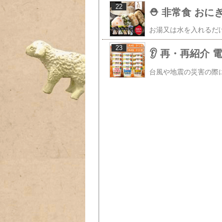
22
23
👂️ 再・再紹