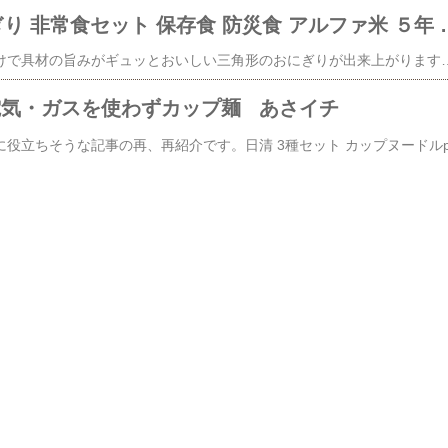
⛑️ 非常食 おにぎり 非常食セット 保存食 防災食 
お湯又は水を入れるだけで具材の旨みがギュッとおいしい三角形のおにぎりが出来上がります非常食 おにぎり 非常食セット 保存食 防災食 アルファ米 尾西食品 尾西 防災...価格：1,420円～（税込、送料無料) (2026/8/2時点)
介 電気・ガスを使わずカップ麺 あさイチ