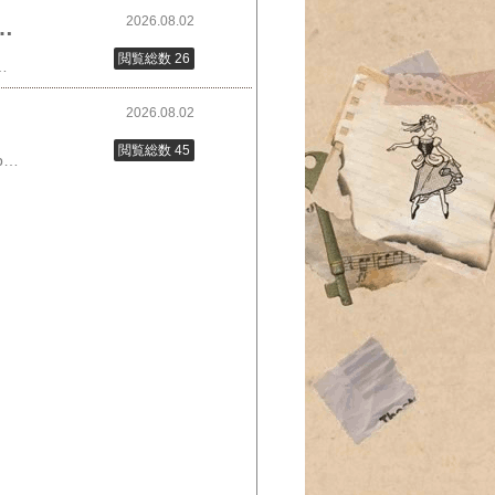
2026.08.02
アルファ米 ５年 5年保存 保存食セット 携帯おにぎり 防災グッズ 防災用 送料無料
閲覧総数 26
楽天で購入非常食 おにぎり 非常食セット 保存食 防災食 アルファ米 尾西食品 尾西 防災 防災食セット 長期保存 備蓄 ５年 5年保存 保存食セット 携帯おにぎり 防災グッズ 防災用最後までご覧いただき、ありがとうございました
2026.08.02
閲覧総数 45
台風や地震の災害の際に役立ちそうな記事の再、再紹介です。日清 3種セット カップヌードルpro 【最短賞味期限2026.11.27】 レ...価格：3,820円～（税込、送料無料) (2026/8/2時点)楽天で購入カップ麺も進化。高たんぱく 低糖質 さらに 塩分控えめ 日清 カップヌードルpro2016年の熊本地震でボランティアで訪れていた奥田さんが目にしたのは、大量に余っているカップ麺。ライフラインが止まっていて活用できずにいたのです。そこで奥田さんが考えたのは、ガスや電気を使わない食べ方。その方法は…​水を線まで入れて30分待つ​(カップうどんなら35分)教えてくれたのは、災害時の食について研究している甲南女子大学名誉教授の奥田和子さん。奥田さん自身も阪神淡路大震災で被災し、その経験が今の研究に繋がっているのだそう。物資の限られる災害下での食を少しでも豊かにしたいと、近年は水以外でも調査。研究者仲間に試食してもらい、水以上に好評だった飲み物は…野菜ジュース野菜のうま味で美味しくいただけ、野菜が取りにくい災害時、栄養面でもおすすめとの事。番組では、出演者の皆さんがいろんな飲み物で作った冷たいカップ麺を試食。野菜ジュースや炭酸水の評判はもちろん良く、「美味しい」「ちゃんと戻ってる！」紅茶を試食した大吉さん「ほんのり紅茶の風味が広がる」緑茶を試食した華丸さん「和食感がスゴい」災害時に注意したい事● ゴミの処分食べ残した麺を排水口やトイレに流すのは悪臭の原因になり、衛生的にも良くない量が多いようであれば、麺を手で割り半分は次回にまわすなど工夫する● 塩分調節避難所などでは同じような食事が続いてしまう。カップ麺を作る時、調味料の量を減らし、塩分控えめにするのが体に良いとの事。☝️その他のポイント調味料は液体より粉末の方が水に溶けやすい水で戻す方法は、ほとんどのカップ麺で可能ただし、袋麺は出来ないので使わない🐧🐧🐧🐧🐧🐧視聴者からのファックスで、「冷たい麺は、災害時に限らず、これからの暑い季節も良さそう」「野菜ジュースで作る方法、栄養的にも良さそうなので、一人暮らしの息子にさっそく教えます」などの感想が。私も同感です。いろんな飲料のカップ麺、チャレンジしたいと思います。(30分待つだけですが😅)#電気ガスを使わない #災害時 #水を入れて30分 #他の飲料でも 最後までご覧いただき、ありがとうございました