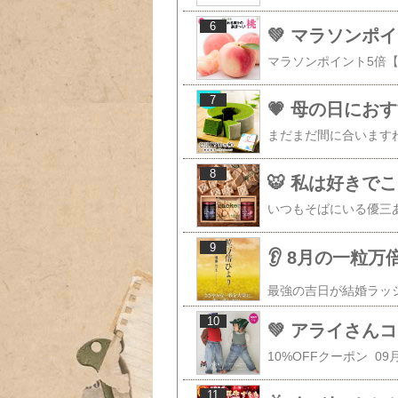
6
7
8
🐯 私は好きで
9
👂️ 8月の一粒
10
11