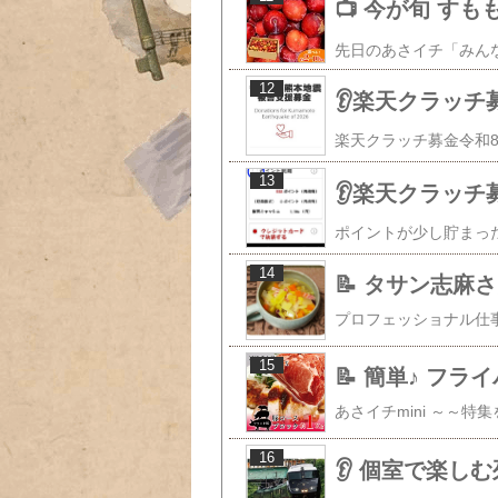
📺️ 今が旬 す
12
👂️楽天クラッ
13
👂️楽天クラッチ
14
📝 タサン志
15
📝 簡単♪ フラ
16
👂️ 個室で楽