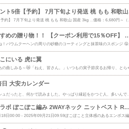
💚 マラソンポイ
マラソンポイント5倍【予約】 7月下旬より発送 桃 もも 和歌山 国産 3kg ...価格：6,680円～（税込、送料別) (2
💗 母の日におすすめの贈り物！！ 【クーポン利用で15％OFF】 母の日 スイ
まだまだ間に合いますね！バウムクーヘンの周りの砂糖のコーティングと抹茶味のスポン
ここにいる 虎に翼
万倍日 大安カレンダー
最強の吉日が結婚ラッシュだったと、何かで読みました。やっぱり縁起をかつぐ人、多いんですね。大事な事ほどやっぱり縁起をかつぎたいと思う気持ち、わかります。👉👉 2024年 8月の大安カレンダー↑参考 bestcalender.jp他の吉日と重なっても、グレーの
💚 アライさんコラボ ぽこぽこ編み 2WAYネック ニットベスト R