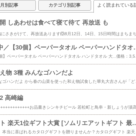
月別記事
カテゴリ別記事
よく読まれている
行公開 しあわせは食べて寝て待て 再放送 も
♥️ ＼最安値挑戦中／【30個】ペーパータオル ペーパーハンドタオル
＼最安値挑戦中／【30個】ペーパータオル ペーパーハンドタオル ハンドタオル 大...価格：3,580円（税込、送
あえ物 3種 みんなゴハンだよ
先日のあさイチ、みんなゴハンだよ から春の山菜を使った和え物試食した華丸大吉さんが「どれも美味しい！」と言っていたので、これはメモっとかないと！と思いました。(お二人ともお世辞を言うタイプには見えないので)材料ウド 120gこごみ 15本たらの芽 15個(三種のあえ物を作るのでそれぞれ三等分して使う)ウドは皮をむく💡 酢水につけ変色防止それぞれの切り方💚①すりごま塩昆布 … 5ミリ角の拍子切り💛②わさびクリームチーズ …1センチの角切り💜③にんにくホットペッパーソース …粗くきざむ※それぞれ直前まで酢水につけておく++++++++++++++++++++コゴミは根元1センチほど切っておくたらの芽の根元の周り
2 高崎編
💝 カタログギフト 楽天1位ギフト大賞 [ソムリエアットギフト 最高級 ザ プレミアムカタログギフト ブラック 
大切な方への贈り物に、本当に喜ばれるカタログギフトを贈りませんか？カタログギフト 楽天1位ギフト大賞 [ソム