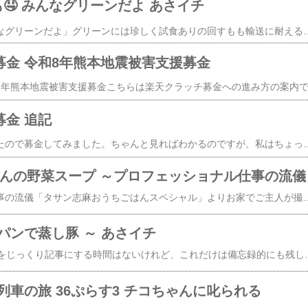
もも🤤 みんなグリーンだよ あさイチ
先日のあさイチ「みんなグリーンだよ」グリーンには珍しく試食ありの回すもも輸送に耐えるようになるべく固めのうちに収穫される固い未熟なすももは追熟して美味しく(新聞紙なとで包み)室内の涼しい場所に置く冷蔵庫✕ 常温○1週間くらいで柔らかく追熟が進む酸味もマイルドになるそう。訳あり 大石早生 すもも 長野県産 選べる 2kg 4kg 7kg 10kg ご...価格：1,598円～（税込、送料別) (2026/7/20時点)大石早生【サクラ属】すももソルダム 接木苗 4号LLポット価格：1,980円（税込、送料別) (2026/7/20時点)ソルダムすもも 苗木 【月光】 1年生接木苗 単品 or 受粉樹セット 【予約販売】11
チ募金 令和8年熊本地震被害支援募金
募金 追記
ポイントが少し貯まったので募金してみました。ちゃんと見ればわかるのですが、私はちょっとわかりにくかったので追記です。こちらの記事はすべて画像のみでリンクはしてません。🌿🌿🌿🌿🌿🌿🌿🌿🌿🌿🌿🌿①楽天市場のトップページを下の方までスクロールして「楽天クラッチ募金」へ進む②「熊本地震被害支援募金」の画像をタップここから追記です。支払いの選択のページでは楽天ポイントとクレジットカードが同じページにあり、最初はクレジットカードが選択されてい
麻さんの野菜スープ ～プロフェッショナル仕事の流儀
プロフェッショナル仕事の流儀「タサン志麻おうちごはんスペシャル」よりお家でご主人が撮影、志麻さんがコツを教えながら作ってくれた簡単レシピ。野菜をなかなか食べてくれない…😞と愚痴っていた同僚に教えてあげたいレシピです。​野菜スープ（2～3人前）​たまねぎ 1/2個キャベツ 1/8個ニンジン 1/2本ジャガイモ 小1個ベーコン 2～2,5枚コンソメキューブ 1～1,5個ミックスビーンズ 1～2袋塩コショウオリーブ油詳しい説明はなかったのですが、出来上がりを見ると、材料はさいのめ切り①さいの目に切ったたまねぎを炒める​​​塩ひとつまみ​​を加え野菜の旨みを引き出す​ニンジン、キャベツも同じくらいに切って加え炒める​☝️先に炒めると旨みが増す​​「炒めてから煮るのと、切ってそのまま水から茹でるのでは美味しさが全然違います」​②野菜がしんなりしたら水を加え煮る 沸いたらアクをとり弱火に。③コンソメを入れニンジンがやわらかくなるまで煮る（約20分）​④ニンジンがやわらかくなったらジャガイモを加え煮る
イパンで蒸し豚 ～ あさイチ
あさイチmini ～～特集をじっくり記事にする時間はないけれど、これだけは備忘録的にも残しておきたい情報を抜き出してご紹介。ツイQ楽ワザ「手軽においしく蒸し料理」よりフライパンで蒸し豚​☝️ 肉は冷めても油っぽくならず程よい食感になる豚ロース肉がおすすめ (約250g 厚み 2.5cmほどのもの)​​❇️ 耐熱皿にアルミホイルをしき穴をあける☝️️アルミホイルは肉をのせても たわまない厚手のものがおすすめ​​❇️フライパンに、お皿がつからない程度に水をはるフライパンにア
しむ列車の旅 36ぷらす3 チコちゃんに叱られる