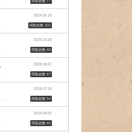
閲覧総数 77
イベントも楽しそう👉 車内体験メニュー​何より個室がゆったりくつろげそうで惹かれます。お食事もお部屋で(’-’*)♪Nゲージ 旅するNゲージ 「36ぷらす3」 鉄道模型 KATO 12-010価格：4,218円（税込、送料無料) (2026/8/6時点)楽天で購入#旅 #少しだけ贅沢 #九州 #家族旅行 最後までご覧いただき、ありがとうございました 🌱 ふるさと納税で応援出来ます 🌱
2024.05.19
 #ダイエットアイテム #ダイエット #健康サンダル #健康スリッパ #父の日 体幹を整えるスリッパ Sliet スリエット すりえっと 体幹 スリッパ 体幹トレーニング 体幹スリッパ グッズ サンダル メンズ トレーニング ダイエットアイテム ダイエット 健康サンダル 健康スリッパ 正月太り 父の日 afxsletsabom
閲覧総数 102
2025.10.20
送料無料
栗ケーキ 10個入 焼き菓子 洋菓子 ケーキ マロン 栗 くり スイーツ おやつ お菓子 デザート ご当地スイーツ お取り寄せスイーツ 兵庫 パティスリー・クリ 【北海道・沖縄・離島 配送不可】価格：4,872円（税込、送料無料) (2025/10/19時点)楽天で購入第28回 全国菓子大博覧会・北海道 あさひかわ菓子博2025 金菓賞受賞 パティスリー・クリ名物の栗ケーキをお届けします。生地に小麦粉を使用せず栗の裏ごしを入れ、焼き上がりにラム酒とシロップを打ち込みました。栗の香りが豊かで上品な味わいです。栗一粒の半分を生地に、半分をそのままトッピングに使用した贅沢なケーキです。みずみずしさとホクホク感のある栗のおいしさをお楽しみください。#秋 #スイーツ #栗ケーキ #ギフト最後までご覧いただき、ありがとうございました
閲覧総数 49
2026.04.01
ア ゲーミングチェア あぐら ゲーミング ゲーミング座椅子 回転
長時間ゲームの味方【4/1限定ポイント最大23.5倍｜ワンダフルデー】ゲーミング座椅子NEO HZ...楽天で購入もしかしたら長時間スマホの首・肩負担減少や猫背防止にもなるかも？？ゲーミング座椅子NEO HZL-アロー | 座椅子 回転 リクライニング 一人用 リクライニングチェア ゲーム 回転式 ゲームチェア ゲーミングチェア あぐら ゲーミング ゲーミング座椅子 回転最後までご覧いただき、ありがとうございました
閲覧総数 47
2026.07.24
​工夫がいっぱいのホーローストッカー【ポイント5倍 26日(日)01:59まで】【公式】栗原はるみ ホーロー ストッ...価格：3,300円（税込、送料別) (2026/7/23時点)楽天で購入清涼感のあるグリーンの色合いが盛りつける料理を引き立てる深型プレート少量のカレーやパスタ、冷製スープ、サラダなど、幅広い料理の盛りつけに【ポイント5倍 26日(日)01:59まで】【栗原はるみ】 グリーンガラス 深型...価格：1,760円（税込、送料別) (2026/7/23時点)楽天で購入今の季節にぴったり🙂コンパクトなのに1つで6役こなす！「マルチスライサーセット」【ポイント5倍 26日(日)01:59まで】【公式】マルチスライサーセット ネイ...価格：3,300円（税込、送料別) (2026/7/23時点)楽天で購入「share with Kurihara harumi」というブランドは、皆さまに愛される、楽しい暮らしを創造するブランドを目指しています#栗原はるみ #公式最後までご覧いただき、ありがとうございました
閲覧総数 54
2026.08.01
閲覧総数 40
たが奧さんが勝手に応募、そして受賞「(奧さん)名プロデューサーですね」(大吉)📗📘📙📗📘📙📗📘📙📗📘📙ファンの聖地の居酒屋さん談「夏川さんの本をきっかけに医療関係者になったいう人がお店に何人も来てくれた」神様のカルテ[本/雑誌] (小学館文庫) (文庫) / 夏川草介/著価格：682円（税込、送料別) (2026/8/1時点)楽天で購入ドラマ放送中勿忘草の咲く町で 安曇野診療記 （角川文庫） [ 夏川 草介 ]価格：990円（税込、送料無料) (2026/8/1時点)楽天で購入 📗📘📙📗📘📙📗📘📙📗📘📙文豪が好きすぎるエピソード、おもしろかったです。ペンネーム、覚えるともなく漢字もフルで覚えました😆 夏 川 草 介名前の漢字の由来、クイズ形式でしたが「草」のトリッキーさに「草枕はわからない」(大吉)「俳句の夏井先生ですか？草野仁さんですか？」ここぞとばかりにボケまくる華丸さん#あさイチ #プレミアムトーク #夏川草介 #書き始めたきっかけ #聖地の居酒屋 #医師呼び出しあるある #信州での暮らし #少ないけど出来ることをやっていく #人間の善を書きたい #嫌な部分を書くのはあなたの役割ではない(妻)余談あさイチの立ち位置、ここ！ですね。熊本地震の情報はしっかり伝えつつ、どこかホッとする普段の特集(もともと放送予定だった)も流して。被災した方？からの(みんなで体操をする様子に)「子供が久しぶりに声をあげて笑っていた…」と。そう、そんなあさイチでいいと思います。子供の「地震ごっこ」は不謹慎ではない、子供なりにストレスに耐えている、乗り越えようとしている、怒らず見守ってあげて…という専門家の言葉も響きました。最後までご覧いただき、ありがとうございました