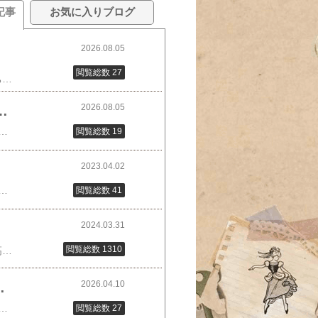
記事
お気に入りブログ
2026.08.05
閲覧総数 27
8月18日の早春の養生編にさきがけて、再放送あります🙆8月12日、14日、15日時間はまちまちです(テレビ欄や公式ページでご確認ください)なぜ13日(木曜)が飛んでるのか、小さいナゾです😅早春の養生編は8月18日（火）22:00～23:12です新情報✨👉👉👉【しあわせは食べて寝て待て】とっちゃなげ汁と豆腐の味噌漬けのレシピを先行公開こちらはBlu-ray 3枚組しあわせは食べて寝て待て【Blu-ray】 [ 桜井ユキ ]価格：12,870円（税込、送料無料) (2026/8/4時点)楽天で購入#しあわせは食べて寝て待て #NHK最後までご覧いただき、ありがとうございました 能登応援セット 復興支援 復興 応援 価格：5,000円～（税込、送料無料) (2026/8/4時点)
2026.08.05
 ハンドタオル 大容量 再生 中判 200枚シングル 5個入り×6袋セット 送料無料
料無料) (2026/8/5時点)楽天で購入お得なまとめ買いペーパータオル ペーパーハンドタオル ハンドタオル 大容量 再生 中判 200枚シングル 5個入り×6袋セット手拭き用 まとめ買い ケース販売 日用品 備蓄 お得 業務用 再生紙 伊藤忠紙パルプ最後までご覧いただき、ありがとうございました 能登応援セット 復興支援 復興 応援 価格：5,000円～（税込、送料無料) (2026/8/4時点)
閲覧総数 19
2023.04.02
をぐるりとむくコゴミ、たらの芽を茹でる水2Lを沸騰させ、💡水600mlの差し水をして温度を下げる2分茹でる↓優しく茹でて風味を残すザルにとり、粗熱を冷ます💚①コゴミ5本 4センチ長さに切る たらの芽5個 水気をしぼり根元を切る💛②コゴミ5本 2センチ長さに切る たらの芽5個 水気をしぼり根元を切る 💜③コゴミ5本 あらく刻む たらの芽5個 水気をしぼりあらく刻む+++++++++++++++++++++💚① 塩昆布 3g、すりごま(白)小さじ1、醤油小さじ1/2、砂糖小さじ1を混ぜ、山菜三種をあえる💛②クリームチーズ 50g、わさび(すりおろす) 5g、醤油 小さじ1/2、粉チーズ 小さじ1、クルミ(あらく刻む) 3個分(5g)を混ぜ、山菜三種をあえる💜③ホットペッパーソース小さじ1/2、ミニトマト(四つ切)4個分、すし酢大さじ1、にんにく(すりおろし)・塩・コショウ 各少々 を混ぜ、山菜三種をあえる 🐣🐥🐣🐥🐣🐥🐣🐥🐣🐥🐣🐥🐣🐥🐣🐥 横尾さんは、浜ちゃんの番組(プレバト)で俳句を作っており、年配の方にもたぶん少しは顔なじみなのではないかと思います。「 キスマイ(Kis-My-Ft2)の地味な方 」と自分でも言っちゃう謙虚な方です。好感が持てます。定期的に、みんなゴハンだよに登場するらしいです。がんばれー💪今回の3種、春の山菜か手に入るうちに作ってみたいです。 正直なところ、山菜を買いそろえ、無駄無く使いきるのは少しハードルが高い😔スーパーで、ジャストな量の、みんなゴハンだよセットを作って売り出してくれないかなぁ😅それか、番組で紹介された料理が楽しめる、「みんなゴハンだよ」カフェ、出来ないかなぁ😅😅【4/1楽天モバイルご契約者様限定！エントリーで10倍！】”たらの芽（タラノメ）” 約50g 大きさおまかせ 山菜【予約 2月以降】価格：480円（税込、送料別) (2023/4/2時点)楽天で購入魚沼産 雪国天然 地採り山ウド 1kg 深沢農園【天ぷら、酢味噌、胡麻和え、煮物、きんぴらなどに！】【山菜/地採り/天然】【採れたて新鮮な状態を産地直送】【送料無料】母の日用にも！価格：2,400円（税込、送料無料) (2023/4/2時点)楽天で購入予約天然山菜・コゴミ500g(大小バラ詰め) 4月下旬〜出荷予定※送料別(クール便)価格：1,300円（税込、送料別) (2023/4/2時点)楽天で購入#あさイチ #みんなゴハンだよ #春野菜 #山菜 #あえもの #横尾渉 最後までご覧いただき、ありがとうございました
閲覧総数 41
2024.03.31
閲覧総数 1310
今回は高崎。++++++++++++++++++++お品書きシンキチビール 若松町と鳥串・新しょうが漬高崎が生んだ至福の無限ルーブ［送料無料］新しょうが漬 110g×5パックセット 国産 群馬県 高崎市 手作り 老舗 漬物 甘酢漬け 特産品 生姜 生姜漬価格：4,120円（税込、送料別) (2024/3/31時点)ビールを量り売りしてくれるお店で、炭酸対応のマイボトルに入れてもらう++++++++++++++++++++お品書き大盃 特別純米酒とだるま弁当縁起良き食と酒に高崎の歴史を感じて。【牧野酒造 大盃 特別純米酒 720ml】群馬の地酒 四合瓶 日本酒 お酒 酒 ホワイトデー プレゼント ギフト 飲み比べ 群馬 贈り物 内祝い 辛口 誕生日価格：1,540円（税込、送料別) (2024/3/31時点)【中古】食玩 トレーディングフィギュア 5.群馬県・高崎駅 だるま弁当 「名物駅弁の旅 全国 幸せの駅弁 第1弾」価格：640円（税込、送料別) (2024/3/31時点)↑こちらは食玩 トレーディングフィギュアです。こんなのですよというご紹介😁++++++++++++++++++++立ちよった所クラフトビール 👉 シンキチ醸造所 店主インタビュー​ビールの量り売りをしてもらったお店👉 クラフトビールバー BOCCA弁当ではなく、お店でしか買えない鳥串を購入👉 ​登利平​新しょうが漬は👉 宮石青果店牧野酒造の日本酒を買ったのは 👉 高崎じまんだるま弁当👉 たかべんだるまの絵付け体験をしたのは、少林山 達磨寺 👉 だるまの絵付け体験絵付け、興味津々！#居酒屋新幹線 #高崎 だるま 最後までご覧いただき、ありがとうございました 🌱 ふるさと納税で応援出来ます 🌱
2026.04.10
シルバー ゴールド] 5900円(S-EO) 5000円コース
リエアットギフト 最高級 ザ プレミア...価格：4,840円～（税込、送料別) (2026/4/9時点)楽天で購入有名ブランドのアイテムから、老舗店の絶品グルメ、人気のお肉、インテリア、家電など、厳選した商品が多数掲載されています。幅広い世代に喜ばれる豊富なラインナップが魅力です。贈り物選びに迷ったときに選ばれている人気のカタログギフトです最後までご覧いただき、ありがとうございました
閲覧総数 27