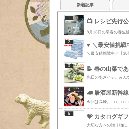
新着記事
1
📺️ レシピ先
2
3
📝 春の山菜で
4
🚄 居酒屋新幹線
5