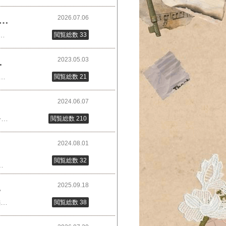
2026.07.06
ント5倍【予約】 7月下旬より発送 桃 もも 和歌山 国産 3kg 2kg お中元 和歌山県産 産地直送
026/7/6時点)楽天で購入桃 もも 和歌山 国産 3kg 2kg お中元 和歌山県産 産地直送 甘い 贈答 贅沢 和歌山県 甘い桃 ももギフト 贈答品 和歌山の桃 旬の果物 旬のフルーツ 美味しい桃 お取り寄せ 夏の果物 もも 果物 旬 ギフト 家庭用 甘い 贅沢最後までご覧いただき、ありがとうございました
閲覧総数 33
2023.05.03
ーツ 静岡抹茶バウムクーヘン
ジ 🤤🤤抹茶スイーツ 抹茶バームクーヘン 抹茶バウムクーヘン CHIYOの和 静岡抹茶 ...価格：2,160円（税込、送料無料) (2026/8/5時点)楽天で購入#母の日 #スイーツ #プレゼント #ギフト #バウムクーヘン #抹茶 最後までご覧いただき、ありがとうございました
閲覧総数 21
2024.06.07
いつもそばにいる優三あの曲しみる～😿「ねえ、皆さん。」いつもの寅子節戻るお帰り、とら++++++++++++++++++++クラッカーにジャム桂場「おかわり！」++++++++++++++++++++と、和んだ後の小橋の一言。思わず口から出た「急展開(；ﾟДﾟ)」桂場はなんとなく察していた花岡の異変桂場にプレゼントしたいセット😋人気のジャムとクラッカーのギフト【化粧箱包装】グルメ のし 内祝い おしゃれ 贈り物 食品 夏ギフト 父の日 中元 お礼 お祝い プレゼント 贈答 お返し ご挨拶 ご進物 内祝 出産 結婚 快気 誕生日 記念日 引越し 香典 法要 久世福 サンクゼール価格：1,600円（税込、送料別) (2024/6/7時点)#逆に背中を押せた穂高 #物申すトラ #はるの旧姓は直井 #悪いタヌキ(水沼)捕まる #A級戦犯余談 私、「永久戦犯」だと思ってました(汗)最後までご覧いただき、ありがとうございました 🌱 ふるさと納税で応援出来ます 🌱
閲覧総数 210
2024.08.01
閲覧総数 32
「不成就日」は避けましょう。一粒万倍びより [ 齋藤たえ ]価格：1,100円（税込、送料無料) (2024/8/1時点)ところで、縁起をかつぐとか縁起の良い日って他の国でもあるんですかね？#一粒万倍日 #大安 #どうせ行動するなら #縁起の良い日 #験担ぎ
2025.09.18
OOMコラボ
10%OFFクーポン 09月18日00:00 - 2025年09月21日09:59ぽこぽこと立体感のあるエンボス編みがかわいいベスト。Vネックとラウンドネックの前後2WAYで着回し力抜群！アライさんコラボ ぽこぽこ編み 2WAYネック ニットベスト 子供服 キッズ ト...価格：4,240円（税込、送料別) (2025/9/18時点)楽天で購入ブランド初となるインフルエンサーコラボは、大人気ママインフルエンサーのアライさんと“ぽこぽこ編みが可愛いサマーニットベスト”が完成しました！2WAYネック ニットベスト 子供服 キッズ トップス 年中使える 100cm 110cm 120cm BONJOUR SAGAN ボンジュールサガン arai ROOMコラボ最後までご覧いただき、ありがとうございました
閲覧総数 38